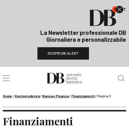
La Newsletter professionale DB
Giornaliera e personalizzabile
SCOPRI DB ALERT
Cerca nel sito
Home
/
Giurisprudenza
/
Banca e Finanza
/
Finanziamenti
/
Pagina 3
Finanziamenti