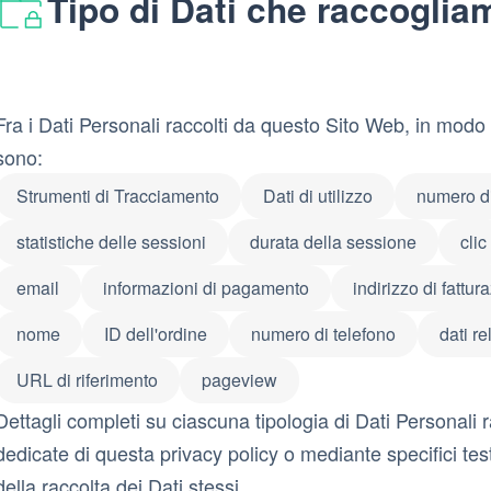
Tipo di Dati che raccoglia
Fra i Dati Personali raccolti da questo Sito Web, in modo 
sono:
Strumenti di Tracciamento
Dati di utilizzo
numero di
statistiche delle sessioni
durata della sessione
clic
email
informazioni di pagamento
indirizzo di fattur
nome
ID dell'ordine
numero di telefono
dati re
URL di riferimento
pageview
Dettagli completi su ciascuna tipologia di Dati Personali ra
dedicate di questa privacy policy o mediante specifici test
della raccolta dei Dati stessi.