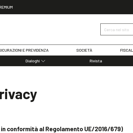
REMIUM
Cerca nel sito
ICURAZIONI E PREVIDENZA
SOCIETÀ
FISCAL
Dialoghi
Rivista
Dialoghi di Diritto dell'Economia
Editoriali
Articoli
privacy
Note
03 in conformità al Regolamento UE/2016/679)