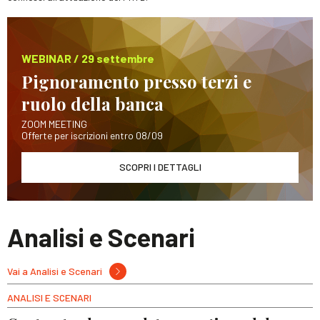
WEBINAR / 29 settembre
Pignoramento presso terzi e
ruolo della banca
ZOOM MEETING
Offerte per iscrizioni entro 08/09
SCOPRI I DETTAGLI
Analisi e Scenari
Vai a Analisi e Scenari
ANALISI E SCENARI