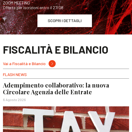
ZOOM MEETING
Offerte per iscrizioni entro il 27/08
SCOPRI I DETTAGLI
FISCALITÀ E BILANCIO
Vai a Fiscalità e Bilancio
FLASH NEWS
Adempimento collaborativo: la nuova
Circolare Agenzia delle Entrate
6 Agosto 2026