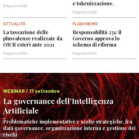
e tokenizzazione.
6 Agosto 2026
6 Agosto 2026
ATTUALITÀ
FLASH NEWS
La tassazione delle
Responsabilità 231: il
plusvalenze realizzate da
Governo approva lo
OICR esteri ante 2021
schema di riforma
6 Agosto 2026
5 Agosto 2026
WEBINAR / 17 settembre
La governance dell’Intelligenza
Artificiale
Problematiche implementative e scelte strategiche, fra
data governance, organizzazione interna e gestione dei
rischi