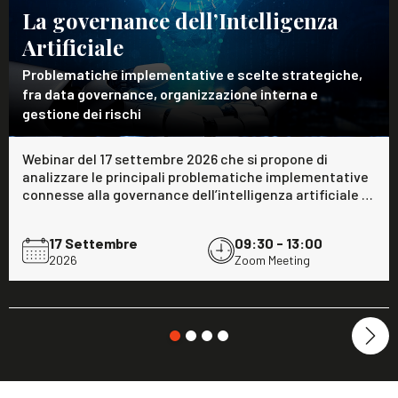
La governance dell’Intelligenza
Artificiale
Problematiche implementative e scelte strategiche,
fra data governance, organizzazione interna e
gestione dei rischi
Webinar del 17 settembre 2026 che si propone di 
analizzare le principali problematiche implementative 
connesse alla governance dell’intelligenza artificiale 
nel settore bancario e assicurativo, ragionando sulle 
possibili scelte strategiche, anche offerte dal dibattito 
17 Settembre
09:30 - 13:00
con alcuni tra i maggiori player del settore coinvolti 
2026
Zoom Meeting
nella tavola rotonda tra operatori che caratterizzerà 
l'evento.