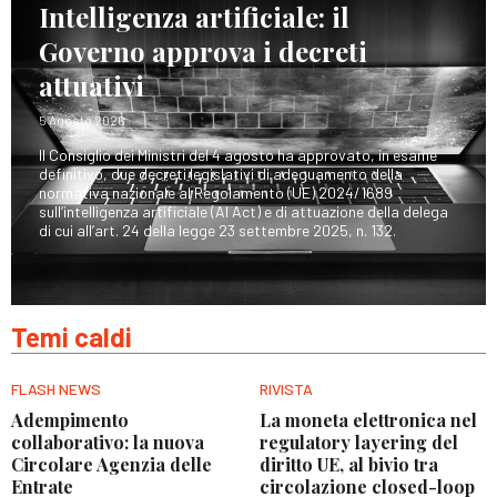
Intelligenza artificiale: il
Governo approva i decreti
attuativi
5 Agosto 2026
Il Consiglio dei Ministri del 4 agosto ha approvato, in esame
definitivo, due decreti legislativi di adeguamento della
normativa nazionale al Regolamento (UE) 2024/1689
sull’intelligenza artificiale (AI Act) e di attuazione della delega
di cui all’art. 24 della legge 23 settembre 2025, n. 132.
Temi caldi
FLASH NEWS
RIVISTA
Adempimento
La moneta elettronica nel
collaborativo: la nuova
regulatory layering del
Circolare Agenzia delle
diritto UE, al bivio tra
Entrate
circolazione closed-loop