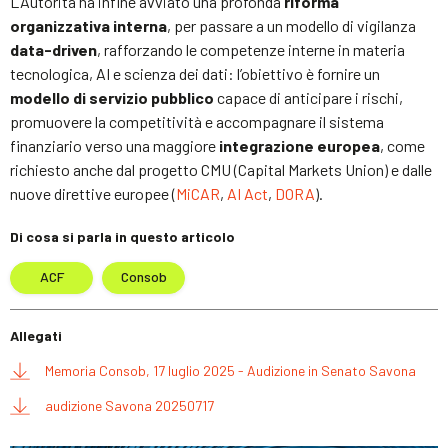
L’Autorità ha infine avviato una profonda
riforma
organizzativa interna
, per passare a un modello di vigilanza
data-driven
, rafforzando le competenze interne in materia
tecnologica, AI e scienza dei dati: l’obiettivo è fornire un
modello di servizio pubblico
capace di anticipare i rischi,
promuovere la competitività e accompagnare il sistema
finanziario verso una maggiore
integrazione europea
, come
richiesto anche dal progetto CMU (Capital Markets Union) e dalle
nuove direttive europee (
MiCAR
,
AI Act
,
DORA
).
Di cosa si parla in questo articolo
ACF
Consob
Allegati
Memoria Consob, 17 luglio 2025 - Audizione in Senato Savona
audizione Savona 20250717