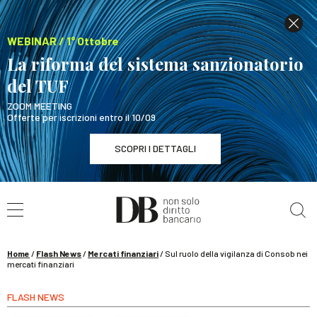
WEBINAR / 1° Ottobre
La riforma del sistema sanzionatorio
del TUF
ZOOM MEETING
Offerte per iscrizioni entro il 10/09
SCOPRI I DETTAGLI
Cerca nel sito
WEBINAR / 1° Ottobre
La riforma del sistema sanzionatorio del TUF
SCOPRI I DETTAGLI
Home
/
Flash News
/
Mercati finanziari
/
Sul ruolo della vigilanza di Consob nei
mercati finanziari
FLASH NEWS