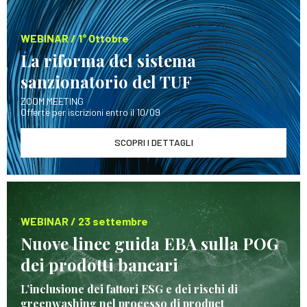
WEBINAR / 1° Ottobre
La riforma del sistema
sanzionatorio del TUF
ZOOM MEETING
Offerte per iscrizioni entro il 10/09
SCOPRI I DETTAGLI
WEBINAR / 23 settembre
Nuove linee guida EBA sulla POG
dei prodotti bancari
L’inclusione dei fattori ESG e dei rischi di
greenwashing nel processo di product