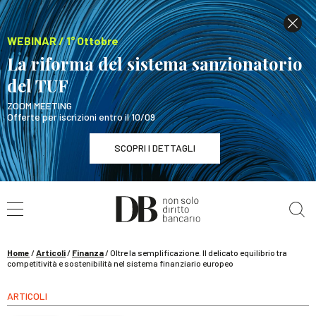
WEBINAR / 1° Ottobre
La riforma del sistema sanzionatorio
del TUF
ZOOM MEETING
Offerte per iscrizioni entro il 10/09
SCOPRI I DETTAGLI
Cerca nel sito
WEBINAR / 1° Ottobre
La riforma del sistema sanzionatorio del TUF
SCOPRI I DETTAGLI
Home
/
Articoli
/
Finanza
/
Oltre la semplificazione. Il delicato equilibrio tra
competitività e sostenibilità nel sistema finanziario europeo
ARTICOLI