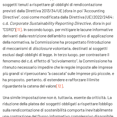
soggetti tenuti a rispettare gli obblighi di rendicontazione
previsti dalla Direttiva 2013/34/UE (d’ora in poi “Accounting
Directive”, così come modificata dalla Direttiva (UE) 2022/2464:
c.d.
Corporate Sustainability Reporting Directive
, d’ora in poi
“CSRD”)
[11]
. In secondo luogo, per mitigare le lacune informative
derivanti dalla restrizione dell’ambito soggettivo di applicazione
della normativa, la Commissione ha prospettato l’introduzione
di meccanismi di
disclosure
volontaria, destinati ai soggetti
esclusi dagli obblighi di legge. In terzo luogo, per contrastare il
fenomeno del c.d. effetto di “scivolamento”, la Commissione ha
ritenuto necessario impedire che le regole imposte alle imprese
più grandi si ripercuotano “a cascata” sulle imprese più piccole, e
ha proposto, pertanto, di estendere e rafforzare il limite
riguardante la catena del valore
[12]
.
Una simile impostazione non è, tuttavia, esente da criticità. La
riduzione della platea dei soggetti obbligati a rispettare l’obbligo
sulla rendicontazione di sostenibilità comporta inevitabilmente
una contrazione del flusso informativo complessivo disponibile.