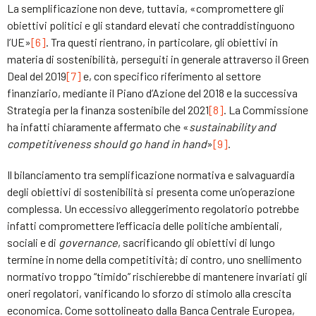
La semplificazione non deve, tuttavia, «compromettere gli
obiettivi politici e gli standard elevati che contraddistinguono
l’UE»
[6]
. Tra questi rientrano, in particolare, gli obiettivi in
materia di sostenibilità, perseguiti in generale attraverso il Green
Deal del 2019
[7]
e, con specifico riferimento al settore
finanziario, mediante il Piano d’Azione del 2018 e la successiva
Strategia per la finanza sostenibile del 2021
[8]
. La Commissione
ha infatti chiaramente affermato che «
sustainability and
competitiveness should go hand in hand
»
[9]
.
Il bilanciamento tra semplificazione normativa e salvaguardia
degli obiettivi di sostenibilità si presenta come un’operazione
complessa. Un eccessivo alleggerimento regolatorio potrebbe
infatti compromettere l’efficacia delle politiche ambientali,
sociali e di
governance
, sacrificando gli obiettivi di lungo
termine in nome della competitività; di contro, uno snellimento
normativo troppo “timido” rischierebbe di mantenere invariati gli
oneri regolatori, vanificando lo sforzo di stimolo alla crescita
economica. Come sottolineato dalla Banca Centrale Europea,