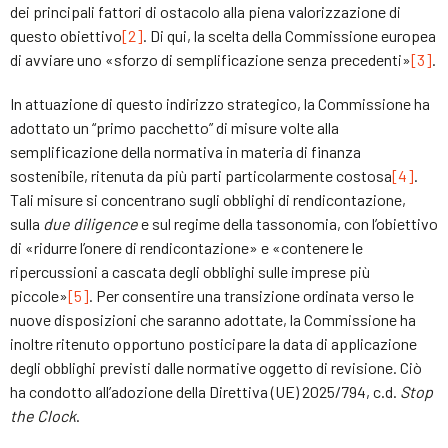
dei principali fattori di ostacolo alla piena valorizzazione di
questo obiettivo
[2]
. Di qui, la scelta della Commissione europea
di avviare uno «sforzo di semplificazione senza precedenti»
[3]
.
In attuazione di questo indirizzo strategico, la Commissione ha
adottato un “primo pacchetto” di misure volte alla
semplificazione della normativa in materia di finanza
sostenibile, ritenuta da più parti particolarmente costosa
[4]
.
Tali misure si concentrano sugli obblighi di rendicontazione,
sulla
due diligence
e sul regime della tassonomia, con l’obiettivo
di «ridurre l’onere di rendicontazione» e «contenere le
ripercussioni a cascata degli obblighi sulle imprese più
piccole»
[5]
. Per consentire una transizione ordinata verso le
nuove disposizioni che saranno adottate, la Commissione ha
inoltre ritenuto opportuno posticipare la data di applicazione
degli obblighi previsti dalle normative oggetto di revisione. Ciò
ha condotto all’adozione della Direttiva (UE) 2025/794, c.d.
Stop
the Clock
.