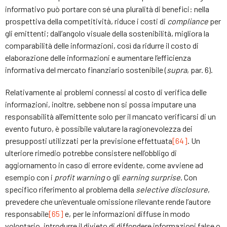
informativo può portare con sé una pluralità di benefici: nella
prospettiva della competitività, riduce i costi di
compliance
per
gli emittenti; dall’angolo visuale della sostenibilità, migliora la
comparabilità delle informazioni, così da ridurre il costo di
elaborazione delle informazioni e aumentare l’efficienza
informativa del mercato finanziario sostenibile (
supra
, par. 6).
Relativamente ai problemi connessi al costo di verifica delle
informazioni, inoltre, sebbene non si possa imputare una
responsabilità all’emittente solo per il mancato verificarsi di un
evento futuro, è possibile valutare la ragionevolezza dei
presupposti utilizzati per la previsione effettuata
[64]
. Un
ulteriore rimedio potrebbe consistere nell’obbligo di
aggiornamento in caso di errore evidente, come avviene ad
esempio con i
profit warning
o gli
earning surprise
. Con
specifico riferimento al problema della
selective disclosure
,
prevedere che un’eventuale omissione rilevante rende l’autore
responsabile
[65]
e, per le informazioni diffuse in modo
volontario, introdurre il divieto di diffondere informazioni false o