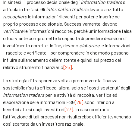
In sintesi, il processo decisionale degli
information traders
si
articola in tre fasi. Gli
information traders
devono anzitutto
raccogliere
le informazioni rilevanti per poterle inserire nel
proprio processo decisionale. Successivamente, devono
verificare
le informazioni raccolte, perché un’informazione falsa
o fuorviante compromette la capacità di prendere decisioni di
investimento corrette. Infine, devono
elaborare
le informazioni
– raccolte e verificate – per comprendere in che modo possano
influire sull’andamento dell’emittente e quindi sul prezzo del
relativo strumento finanziario
[25]
.
La strategia di trasparenza volta a promuovere la finanza
sostenibile risulta efficace, allora, solo se i costi sostenuti dagli
information traders
per le attività di raccolta, verifica ed
elaborazione delle informazioni ESG
[26]
sono inferiori ai
benefici attesi dagli investitori
[27]
. In caso contrario,
l’attivazione di tali processi non risulterebbe efficiente, venendo
così scartata da un investitore razionale.