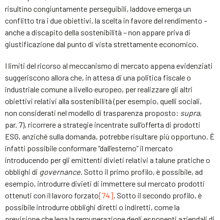
risultino congiuntamente perseguibili, laddove emerga un
conflitto tra i due obiettivi, la scelta in favore del rendimento –
anche a discapito della sostenibilità – non appare priva di
giustificazione dal punto di vista strettamente economico.
I limiti del ricorso al meccanismo di mercato appena evidenziati
suggeriscono allora che, in attesa di una politica fiscale o
industriale comune a livello europeo, per realizzare gli altri
obiettivi relativi alla sostenibilità (per esempio, quelli sociali,
non considerati nel modello di trasparenza proposto:
supra
,
par. 7), ricorrere a strategie incentrate sull’offerta di prodotti
ESG, anziché sulla domanda, potrebbe risultare più opportuno. È
infatti possibile conformare “dall’esterno” il mercato
introducendo per gli emittenti divieti relativi a talune pratiche o
obblighi di
governance
. Sotto il primo profilo, è possibile, ad
esempio, introdurre divieti di immettere sul mercato prodotti
ottenuti con il lavoro forzato
[74]
. Sotto il secondo profilo, è
possibile introdurre obblighi diretti o indiretti, come la
previsione che lega la remunerazione degli esponenti aziendali di