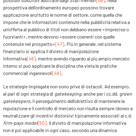
possibili soluzioni adottate dagli Stati membri
[46]
, nella
prospettiva dell’ordinamento europeo possono trovare
applicazione anzitutto le norme di settore, come quella che
impone che le informazioni contenute nella pubblicità relativa a
un’offerta al pubblico di titoli non debbano essere «imprecise o
fuorvianti», mentre devono «essere coerenti con quelle
contenute nel prospetto»
[47]
. Più in generale, nel sistema
finanziario si applica il divieto di manipolazione
informativa
[48]
, mentre avendo riguardo al più ampio mercato
interno si può applicare la disciplina che vieta le pratiche
commerciali ingannevoli
[49]
.
Le strategie impiegate non sono prive di ostacoli. Ad esempio,
al pari di ogni strategia di
gatekeeping
, anche per i cc.dd.
green
gatekeepers
, il perseguimento dell’obiettivo di mantenere la
reputazione e il controllo di mercato non risulta sempre idoneo a
neutralizzare gli incentivi distorsivi tipicamente associati al c.d.
firm-pays model
[50]
. Il divieto di manipolazione informativa
non è poi applicabile in ogni caso, secondo una dinamica