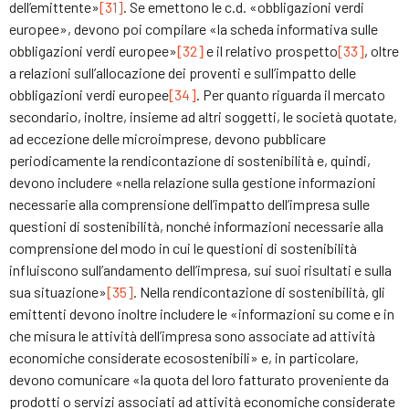
dell’emittente»
[31]
. Se emettono le c.d. «obbligazioni verdi
europee», devono poi compilare «la scheda informativa sulle
obbligazioni verdi europee»
[32]
e il relativo prospetto
[33]
, oltre
a relazioni sull’allocazione dei proventi e sull’impatto delle
obbligazioni verdi europee
[34]
. Per quanto riguarda il mercato
secondario, inoltre, insieme ad altri soggetti, le società quotate,
ad eccezione delle microimprese, devono pubblicare
periodicamente la rendicontazione di sostenibilità e, quindi,
devono includere «nella relazione sulla gestione informazioni
necessarie alla comprensione dell’impatto dell’impresa sulle
questioni di sostenibilità, nonché informazioni necessarie alla
comprensione del modo in cui le questioni di sostenibilità
influiscono sull’andamento dell’impresa, sui suoi risultati e sulla
sua situazione»
[35]
. Nella rendicontazione di sostenibilità, gli
emittenti devono inoltre includere le «informazioni su come e in
che misura le attività dell’impresa sono associate ad attività
economiche considerate ecosostenibili» e, in particolare,
devono comunicare «la quota del loro fatturato proveniente da
prodotti o servizi associati ad attività economiche considerate