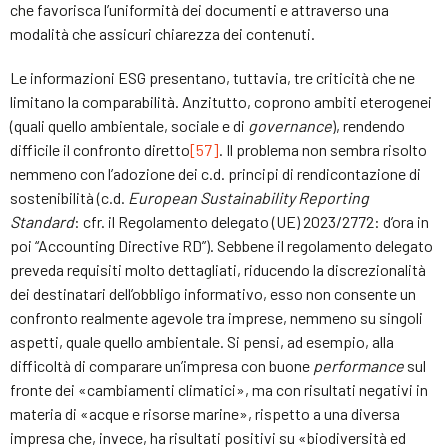
che favorisca l’uniformità dei documenti e attraverso una
modalità che assicuri chiarezza dei contenuti.
Le informazioni ESG presentano, tuttavia, tre criticità che ne
limitano la comparabilità. Anzitutto, coprono ambiti eterogenei
(quali quello ambientale, sociale e di
governance
), rendendo
difficile il confronto diretto
[57]
. Il problema non sembra risolto
nemmeno con l’adozione dei c.d. principi di rendicontazione di
sostenibilità (c.d.
European Sustainability Reporting
Standard
: cfr. il Regolamento delegato (UE) 2023/2772: d’ora in
poi “Accounting Directive RD”). Sebbene il regolamento delegato
preveda requisiti molto dettagliati, riducendo la discrezionalità
dei destinatari dell’obbligo informativo, esso non consente un
confronto realmente agevole tra imprese, nemmeno su singoli
aspetti, quale quello ambientale. Si pensi, ad esempio, alla
difficoltà di comparare un’impresa con buone
performance
sul
fronte dei «cambiamenti climatici», ma con risultati negativi in
materia di «acque e risorse marine», rispetto a una diversa
impresa che, invece, ha risultati positivi su «biodiversità ed