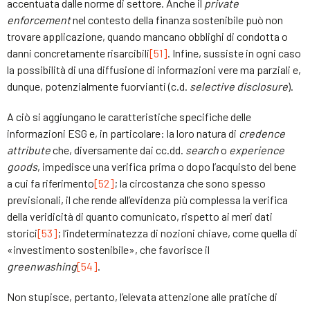
accentuata dalle norme di settore. Anche il
private
enforcement
nel contesto della finanza sostenibile può non
trovare applicazione, quando mancano obblighi di condotta o
danni concretamente risarcibili
[51]
. Infine, sussiste in ogni caso
la possibilità di una diffusione di informazioni vere ma parziali e,
dunque, potenzialmente fuorvianti (c.d.
selective disclosure
).
A ciò si aggiungano le caratteristiche specifiche delle
informazioni ESG e, in particolare: la loro natura di
credence
attribute
che, diversamente dai cc.dd.
search
o
experience
goods
, impedisce una verifica prima o dopo l’acquisto del bene
a cui fa riferimento
[52]
; la circostanza che sono spesso
previsionali, il che rende all’evidenza più complessa la verifica
della veridicità di quanto comunicato, rispetto ai meri dati
storici
[53]
; l’indeterminatezza di nozioni chiave, come quella di
«investimento sostenibile», che favorisce il
greenwashing
[54]
.
Non stupisce, pertanto, l’elevata attenzione alle pratiche di