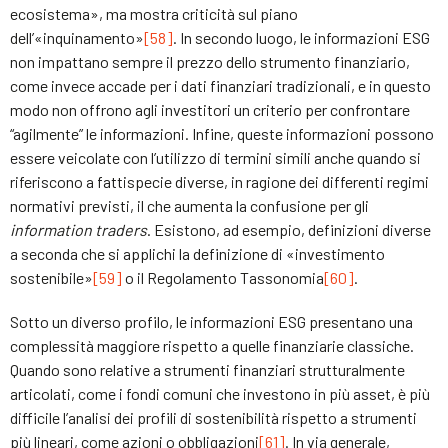
ecosistema», ma mostra criticità sul piano
dell’«inquinamento»
[58]
. In secondo luogo, le informazioni ESG
non impattano sempre il prezzo dello strumento finanziario,
come invece accade per i dati finanziari tradizionali, e in questo
modo non offrono agli investitori un criterio per confrontare
“agilmente” le informazioni. Infine, queste informazioni possono
essere veicolate con l’utilizzo di termini simili anche quando si
riferiscono a fattispecie diverse, in ragione dei differenti regimi
normativi previsti, il che aumenta la confusione per gli
information traders
. Esistono, ad esempio, definizioni diverse
a seconda che si applichi la definizione di «investimento
sostenibile»
[59]
o il Regolamento Tassonomia
[60]
.
Sotto un diverso profilo, le informazioni ESG presentano una
complessità maggiore rispetto a quelle finanziarie classiche.
Quando sono relative a strumenti finanziari strutturalmente
articolati, come i fondi comuni che investono in più asset, è più
difficile l’analisi dei profili di sostenibilità rispetto a strumenti
più lineari, come azioni o obbligazioni
[61]
. In via generale,