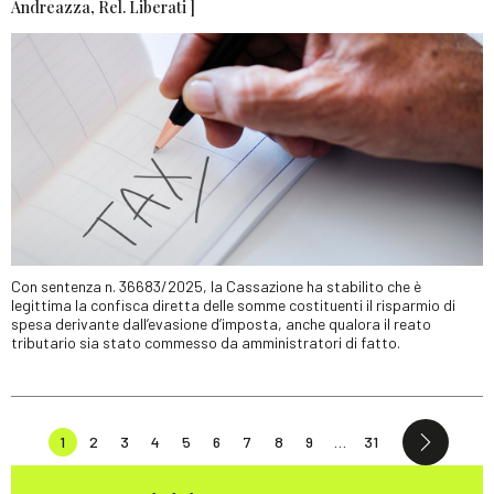
Andreazza, Rel. Liberati ]
Con sentenza n. 36683/2025, la Cassazione ha stabilito che è
legittima la confisca diretta delle somme costituenti il risparmio di
spesa derivante dall’evasione d’imposta, anche qualora il reato
tributario sia stato commesso da amministratori di fatto.
1
2
3
4
5
6
7
8
9
…
31