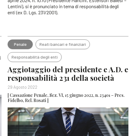
aprile 2024, n. 1070 (Presidente Mancini, Estensori Ballesi –
Lentini), si è pronunciato in tema di responsabilità degli
enti (ex D. Lgs. 231/2001).
Penale
Reati bancari e finanziari
a
Responsabilità degli enti
Aggiotaggio del presidente e A.D. e
responsabilità 231 della società
29 Agosto 2022
[ Cassazione Penale, Sez. VI, 15 giugno 2022, n. 23401 – Pres.
Fidelbo, Rel. Rosati ]