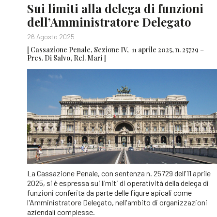
Sui limiti alla delega di funzioni
dell’Amministratore Delegato
26 Agosto 2025
[ Cassazione Penale, Sezione IV, 11 aprile 2025, n. 25729 –
Pres. Di Salvo, Rel. Mari ]
La Cassazione Penale, con sentenza n. 25729 dell'11 aprile
2025, si è espressa sui limiti di operatività della delega di
funzioni conferita da parte delle figure apicali come
l'Amministratore Delegato, nell'ambito di organizzazioni
aziendali complesse.