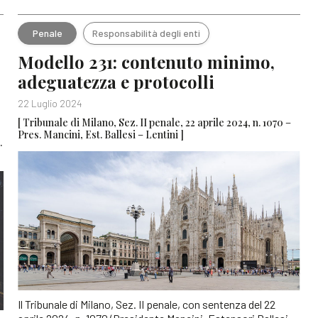
Penale
Responsabilità degli enti
Modello 231: contenuto minimo,
adeguatezza e protocolli
22 Luglio 2024
[ Tribunale di Milano, Sez. II penale, 22 aprile 2024, n. 1070 –
Pres. Mancini, Est. Ballesi – Lentini ]
.
Il Tribunale di Milano, Sez. II penale, con sentenza del 22