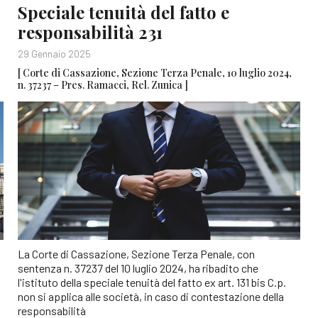
Speciale tenuità del fatto e
responsabilità 231
29 Gennaio 2025
[ Corte di Cassazione, Sezione Terza Penale, 10 luglio 2024,
n. 37237 – Pres. Ramacci, Rel. Zunica ]
La Corte di Cassazione, Sezione Terza Penale, con
sentenza n. 37237 del 10 luglio 2024, ha ribadito che
l'istituto della speciale tenuità del fatto ex art. 131 bis C.p.
non si applica alle società, in caso di contestazione della
responsabilità