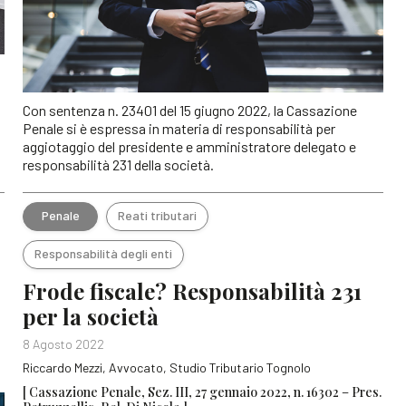
Con sentenza n. 23401 del 15 giugno 2022, la Cassazione
Penale si è espressa in materia di responsabilità per
aggiotaggio del presidente e amministratore delegato e
responsabilità 231 della società.
Penale
Reati tributari
Responsabilità degli enti
Frode fiscale? Responsabilità 231
per la società
8 Agosto 2022
Riccardo Mezzi, Avvocato, Studio Tributario Tognolo
[ Cassazione Penale, Sez. III, 27 gennaio 2022, n. 16302 – Pres.