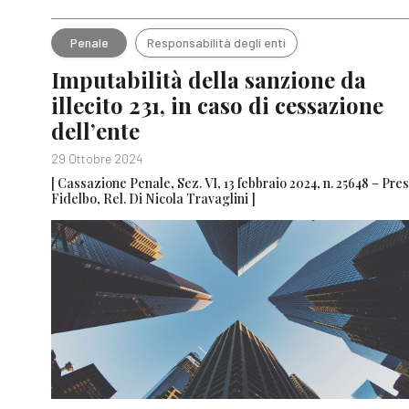
Penale
Responsabilità degli enti
Imputabilità della sanzione da
illecito 231, in caso di cessazione
dell’ente
29 Ottobre 2024
[ Cassazione Penale, Sez. VI, 13 febbraio 2024, n. 25648 – Pres
Fidelbo, Rel. Di Nicola Travaglini ]