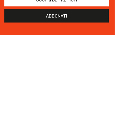
ABBONATI