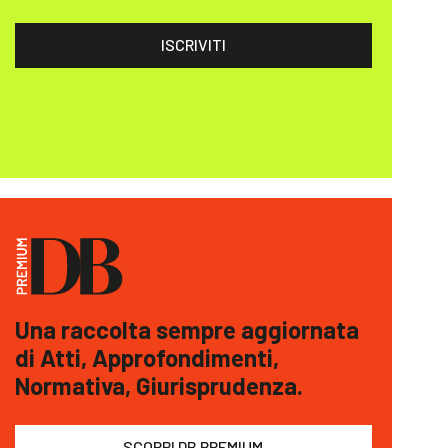
ISCRIVITI
Una raccolta sempre aggiornata
di Atti, Approfondimenti,
Normativa, Giurisprudenza.
SCOPRI DB PREMIUM