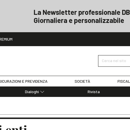
La Newsletter professionale DB
Giornaliera e personalizzabile
ito
REMIUM
Cerca nel sito
ICURAZIONI E PREVIDENZA
SOCIETÀ
FISCAL
Dialoghi
Rivista
Dialoghi di Diritto dell'Economia
Editoriali
Articoli
Note
 enti