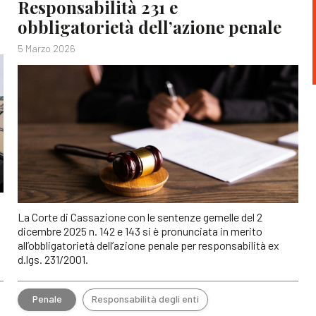
Responsabilità 231 e
obbligatorietà dell’azione penale
5 Marzo 2026
La Corte di Cassazione con le sentenze gemelle del 2
dicembre 2025 n. 142 e 143 si è pronunciata in merito
all’obbligatorietà dell’azione penale per responsabilità ex
d.lgs. 231/2001.
Penale
Responsabilità degli enti