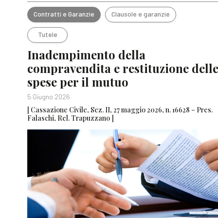
Contratti e Garanzie
Clausole e garanzie
Tutele
Inadempimento della
compravendita e restituzione dell
spese per il mutuo
5 Giugno 2026
[ Cassazione Civile, Sez. II, 27 maggio 2026, n. 16628 – Pres.
Falaschi, Rel. Trapuzzano ]