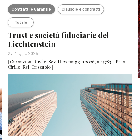
Contratti e Garanzie
Clausole e contratti
Tutele
Trust e società fiduciarie del
e
Liechtenstein
27 Maggio 2026
[ Cassazione Civile, Sez. II, 22 maggio 2026, n. 15783 – Pres.
Cirillo, Rel. Criscuolo ]