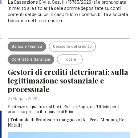
La Cassazione Civile, Sez. II, (15783/2026) si è pronunciata
in merito alla titolarità delle somme depositate su conti
correnti del de cuius in caso di loro riconducibilità a società
a
fiduciarie del Liechtenstein.
Banca e Finanza
Cessione del credito
Contratti e Garanzie
Tutele
Gestori di crediti deteriorati: sulla
legittimazione sostanziale e
processuale
27 Maggio 2026
Sentenza segnalata dal Dott. Michele Papa, dell’Ufficio per il
processo presso il Tribunale di Brindisi
[ Tribunale di Brindisi, 20 maggio 2026 – Pres. Memmo, Rel.
Natali ]