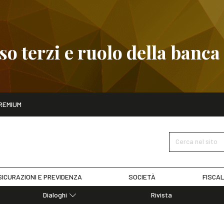
 terzi e ruolo della banca
ito
REMIUM
embre
Pignoramento presso terzi e ruolo della banca
SCOPRI I D
Cerca nel sito
ICURAZIONI E PREVIDENZA
SOCIETÀ
FISCAL
Dialoghi
Rivista
Dialoghi di Diritto dell'Economia
Editoriali