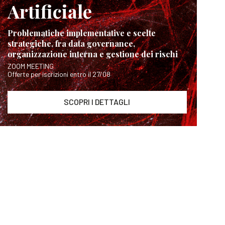
Artificiale
Problematiche implementative e scelte
strategiche, fra data governance,
organizzazione interna e gestione dei rischi
ZOOM MEETING
Offerte per iscrizioni entro il 27/08
SCOPRI I DETTAGLI