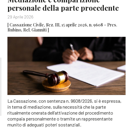
personale della parte procedente
29 Aprile 2026
[ Cassazione Civile, Sez. III, 15 aprile 2026, n. 9608 – Pres.
Rubino, Rel. Gianniti ]
La Cassazione, con sentenza n. 9608/2026, si è espressa,
in tema di mediazione, sulla necessità che la parte
ritualmente onerata dell’attivazione del procedimento
compaia personalmente o tramite un rappresentante
munito di adeguati poteri sostanziali.