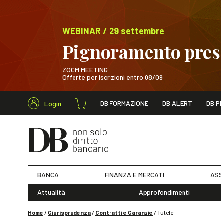
WEBINAR / 29 settembre
Pignoramento presso
ZOOM MEETING
Offerte per iscrizioni entro 08/09
Cerca nel s
DB FORMAZIONE
DB ALERT
DB P
Login
WEBINAR / 29 sett
BANCA
FINANZA E MERCATI
ASS
Attualità
Approfondimenti
Home
/
Giurisprudenza
/
Contratti e Garanzie
/
Tutele