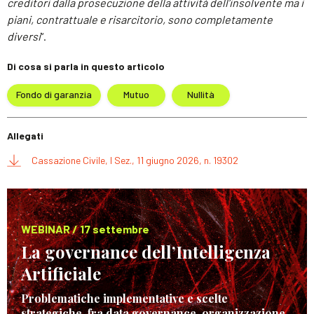
creditori dalla prosecuzione della attività dell’insolvente ma i
piani, contrattuale e risarcitorio, sono completamente
diversi
“.
Di cosa si parla in questo articolo
Fondo di garanzia
Mutuo
Nullità
Allegati
Cassazione Civile, I Sez., 11 giugno 2026, n. 19302
WEBINAR / 17 settembre
La governance dell’Intelligenza
Artificiale
Problematiche implementative e scelte
strategiche, fra data governance, organizzazione