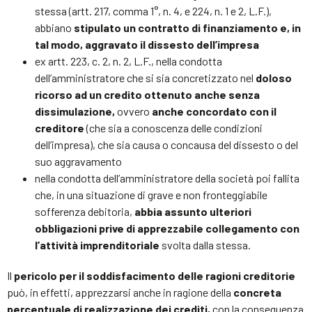
stessa (artt. 217, comma 1°, n. 4, e 224, n. 1 e 2, L.F.),
abbiano
stipulato un contratto di finanziamento e, in
tal modo, aggravato il dissesto dell’impresa
ex artt. 223, c. 2, n. 2, L.F., nella condotta
dell’amministratore che si sia concretizzato nel
doloso
ricorso ad un credito ottenuto anche senza
dissimulazione,
ovvero
anche concordato con il
creditore
(che sia a conoscenza delle condizioni
dell’impresa), che sia causa o concausa del dissesto o del
suo aggravamento
nella condotta dell’amministratore della società poi fallita
che, in una situazione di grave e non fronteggiabile
sofferenza debitoria,
abbia assunto ulteriori
obbligazioni prive di apprezzabile collegamento con
l’attività imprenditoriale
svolta dalla stessa.
Il
pericolo per il soddisfacimento delle ragioni creditorie
può, in effetti, apprezzarsi anche in ragione della
concreta
percentuale di realizzazione dei crediti,
con la conseguenza