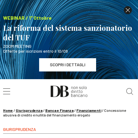
WEBINAR / 1° Ottobre
La riforma del sistema sanzionatorio
del TUF
ZOOM MEETING
Offerte per iscrizioni entro il 10/09
SCOPRI I DETTAGLI
Cerca nel sito
WEBINAR / 1° Ottobre
La riforma del sistema sanzionatorio del TUF
SCOPRI I DETTAGLI
Home
/
Giurisprudenza
/
Banca e Finanza
/
Finanziamenti
/
Concessione
abusiva di credito e nullità del finanziamento erogato
GIURISPRUDENZA