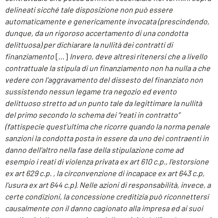
delineati sicché tale disposizione non può essere
automaticamente e genericamente invocata (prescindendo,
dunque, da un rigoroso accertamento di una condotta
delittuosa) per dichiarare la nullità dei contratti di
finanziamento
[…]
Invero, deve altresì ritenersi che a livello
contrattuale la stipula di un finanziamento non ha nulla a che
vedere con l’aggravamento del dissesto del finanziato non
sussistendo nessun legame tra negozio ed evento
delittuoso stretto ad un punto tale da legittimare la nullità
del primo secondo lo schema dei “reati in contratto”
(fattispecie quest’ultima che ricorre quando la norma penale
sanzioni la condotta posta in essere da uno dei contraenti in
danno dell’altro nella fase della stipulazione come ad
esempio i reati di violenza privata ex art 610 c.p., l’estorsione
ex art 629 c.p. , la circonvenzione di incapace ex art 643 c.p,
l’usura ex art 644 c.p). Nelle azioni di
responsabilità, invece, a
certe condizioni, la concessione creditizia può riconnettersi
causalmente con il danno cagionato alla impresa ed ai suoi