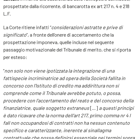
prospettate dalla ricorrente, di bancarotta ex art 217 n. 4 e 218
L.F.
La Corte ritiene infatti “
considerazioni astratte e prive di
significato
“, a fronte dell’onere di accertamento che la
prospettazione imponeva, quelle incluse nel seguente
passaggio motivazionale del Tribunale di merito, che si riporta
per esteso:
“
non solo non viene ipotizzata la integrazione di una
fattispecie incriminatrice ad opera della Società fallita in
concorso con l’Istituto di credito ma addirittura non si
comprende come il Tribunale avrebbe potuto, o possa,
procedere con l’accertamento del reato e del concorso della
finanziatrice, quale soggetto extraneus
[…]
a questi principi
è dato ricavare che la norma dell’art 217, primo comma nr 4 l
fall non occupandosi di contratti non ha nessun contenuto
specifico e caratterizzante, inerente al sinallagma
contrattuale che possa definirsi essenziale nei termini sopra