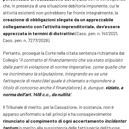
che, in presenza di una situazione debitoria imponente, cui le
attività esistenti non potrebbero far fronte integralmente, la
creazione di obbligazioni slegate da un apprezzabile
collegamento con l’attività imprenditoriale, dev’essere
apprezzata in termini di distrattivi
(Cass. pen. n. 141/2021,
Cass. pen. n. 7277/2026).
Pertanto, prosegue la Corte nella citata sentenza richiamata dal
Collegio “
il contratto di finanziamento che sia stato stipulato
dalle parti in violazione di norme imperative, come quelle che
ne incriminano la stipulazione, integrando ex se una
fattispecie di reato (del quale è chiamato a rispondere a
titolo di concorso anche il finanziatore), è, dunque,
viziato, a
norma dell’art. 1418 c.c., da nullità
“.
Il Tribunale di merito, per la Cassazione, in sostanza, non è
apparso uniformato a tali principi e ha consapevolmente
rinunciato al compimento di ogni accertamento
incidenter
tantum
in merito alla sussistenza delle fattispecie delittuose,