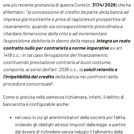
una più recente pronuncia di questa Corte (n.
3174/2026
) che ha
affermato: “
la concessione di credito da parte della banca ad
impresa già insolvente e priva di ragionevoli prospettive di
risanamento, quando sia consapevolmente preordinata a
ritardare l’emersione della crisi e ad incrementare
l’esposizione debitoria in danno della massa,
integra un reato
contratto nullo per contrarietà a norme imperative
ex art.
1418 c.c.; in tal caso l’erogazione del finanziamento,
costituendo prestazione contraria al buon costume,
comporta, ai sensi dell’art. 2035 c.c., la
soluti retentio e
l’irripetibilità del credito
della banca nei confronti della
procedura concorsuale
“.
Come si precisa nella sentenza richiamata, infatti, il delitto di
bancarotta è configurabile anche:
nel caso in cui gli amministratori della società poi fallita,
violando gli obblighi ad essi imposti dalla legge, a partire
dal dovere di richiedere senza indugio il fallimento della