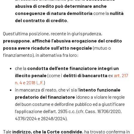
abusiva di credito può determinare anche
conseguenze di natura demolitoria
come la
nullità
del contratto di credito.
Quest’ultima posizione, recente in giurisprudenza,
presuppone
,
affinché l’abusiva erogazione del credito
possa avere ricadute sull’atto negoziale
(mutuo o
finanziamento), in alternativa fra loro:
che la
condotta dell’ente finanziatore integri un
illecito penale
(come i
delitti di bancarotta
ex
art. 217
n. 4 e 2018 L.F.
)
in mancanza di reato, che vi sia l’
intento funzionale
predatorio del finanziatore
idoneo a violare le regole
del buon costume e dell’ordine pubblico ed a giustificare
l’applicazione dell’art. 2935 c.c. (cfr. Cass. 16706/2020,
4376/2024 e 26248/2024).
Tale
indirizzo, che la Corte condivide
, ha trovato conferma in