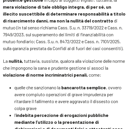
mera violazione di tale obbligo integra, di per sé, un
illecito suscettibile di determinare responsabilità a titolo
di risarcimento danni, ma non la nullità del contratto
di
mutuo (in tal senso richiama Cass. S.u. n. 33719/2022 e Cass. n.
7949/2023, sul superamento dei limiti di finanziabilità con
mutuo fondiario; Cass. S.u. n. 8472/2022 e Cass. n. 7101/2025,
sulla garanzia prestata da Confidi al di fuori dei casi consentiti).
La
nullità,
tuttavia, sussiste, qualora alla violazione delle norme
che impongono la sana e prudente gestione si associ la
violazione di norme incriminatrici penali,
come:
quelle che sanzionano la
bancarotta semplice
, ovvero
avere compiuto operazioni di grave imprudenza per
ritardare il fallimento e avere aggravato il dissesto con
colpa grave
l’
indebita percezione di erogazioni pubbliche
mediante l’utilizzo o la presentazione di
dichiarazioni o di documenti falsi o attestanti cose