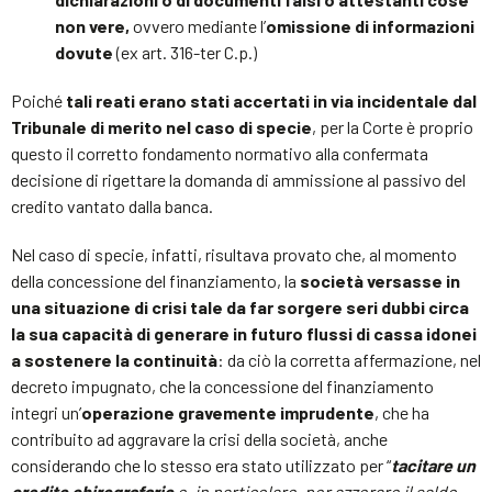
non vere,
ovvero mediante l’
omissione di informazioni
dovute
(ex art. 316-ter C.p.)
Poiché
tali reati erano stati accertati in via incidentale dal
Tribunale di merito nel caso di specie
, per la Corte è proprio
questo il corretto fondamento normativo alla confermata
decisione di rigettare la domanda di ammissione al passivo del
credito vantato dalla banca.
Nel caso di specie, infatti, risultava provato che, al momento
della concessione del finanziamento, la
società versasse in
una situazione di crisi tale da far sorgere seri dubbi circa
la sua capacità di generare in futuro flussi di cassa idonei
a sostenere la continuità
: da ciò la corretta affermazione, nel
decreto impugnato, che la concessione del finanziamento
integri un’
operazione gravemente imprudente
, che ha
contribuito ad aggravare la crisi della società, anche
considerando che lo stesso era stato utilizzato per “
tacitare un
credito chirografario
e, in particolare, per azzerare il saldo