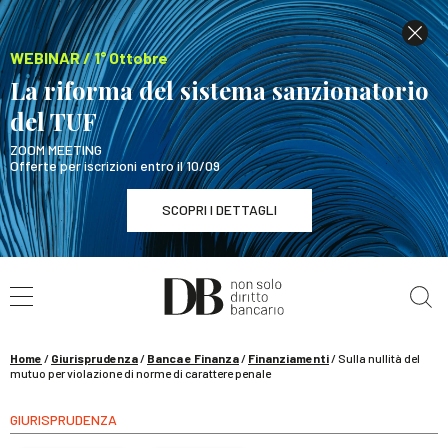
WEBINAR / 1° Ottobre
La riforma del sistema sanzionatorio
del TUF
ZOOM MEETING
Offerte per iscrizioni entro il 10/09
SCOPRI I DETTAGLI
Cerca nel sito
WEBINAR / 1° Ottobre
La riforma del sistema sanzionatorio del TUF
SCOPRI I DETTAGLI
Home
/
Giurisprudenza
/
Banca e Finanza
/
Finanziamenti
/
Sulla nullità del
mutuo per violazione di norme di carattere penale
GIURISPRUDENZA