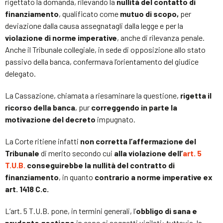
rigettato la domanda, rilevando la
nullità del contatto di
finanziamento
, qualificato come
mutuo di scopo,
per
deviazione dalla causa assegnatagli dalla legge e per la
violazione di norme imperative
, anche di rilevanza penale.
Anche il Tribunale collegiale, in sede di opposizione allo stato
passivo della banca, confermava l’orientamento del giudice
delegato.
La Cassazione, chiamata a riesaminare la questione,
rigetta il
ricorso della banca
, pur
correggendo in parte la
motivazione del decreto
impugnato.
La Corte ritiene infatti
non corretta l’affermazione del
Tribunale
di merito secondo cui
alla violazione dell’
art. 5
T.U.B.
conseguirebbe la nullità del contratto di
finanziamento
, in quanto
contrario a norme imperative ex
art. 1418 C.c.
L’art. 5 T.U.B. pone, in termini generali, l’
obbligo di sana e
prudente gestione
in capo ai soggetti vigilati: tuttavia, la