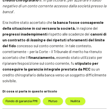
negativo di un conto corrente accesso dalla società presso la
banca
“.
Era inoltre stato accertato che
la banca fosse consapevole
della situazione in cui versava la società,
in ragione dei
pregressi inadempimenti
rispetto alle scadenze dei
canoni di
un contratto di
leasing
e dei ripetuti sforamenti del limite
del fido
concesso sul conto corrente: in tale contesto,
correttamente – per la Corte – il Tribunale di merito ha ritenuto
accertato che il
finanziamento,
essendo stato utilizzato per
ripianare l’esposizione sul conto corrente, fu
stipulato per
conseguire la garanzia integrale prestata da MCC
su un
credito chirografario della banca verso un soggetto difficilmente
solvibile.
Di cosa si parla in questo articolo
Fondo di garanzia PMI
Mutuo
Nullità