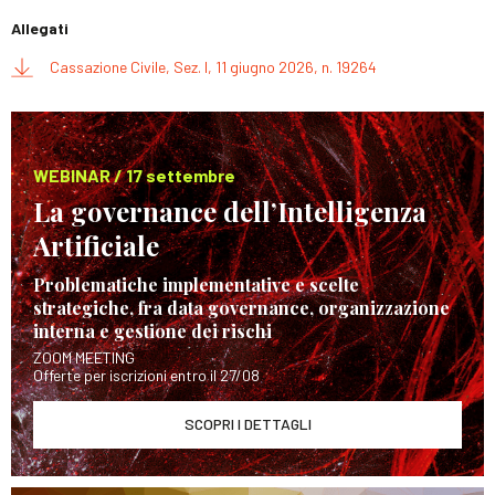
Allegati
Cassazione Civile, Sez. I, 11 giugno 2026, n. 19264
WEBINAR / 17 settembre
La governance dell’Intelligenza
Artificiale
Problematiche implementative e scelte
strategiche, fra data governance, organizzazione
interna e gestione dei rischi
ZOOM MEETING
Offerte per iscrizioni entro il 27/08
SCOPRI I DETTAGLI