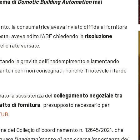
tema di
Domotic Building Automation
mai
nto, la consumatrice aveva inviato diffida al fornitore
osta, aveva adito l’ABF chiedendo la
risoluzione
elle rate versate.
estando la gravità dell’inadempimento e lamentando
tante i beni non consegnati, nonché il notevole ritardo
mato la sussistenza del
collegamento negoziale tra
tto di fornitura
, presupposto necessario per
TUB
.
ione del Collegio di coordinamento n. 12645/2021, che
rovare l’inadempimento di non scarsa importanza del