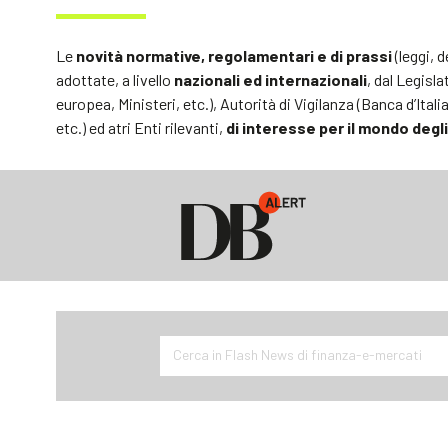
Le
novità normative, regolamentari e di prassi
(leggi, 
adottate, a livello
nazionali ed internazionali
, dal Legisl
europea, Ministeri, etc.), Autorità di Vigilanza (Banca d’It
etc.) ed atri Enti rilevanti,
di interesse per il mondo degli
Cerca in Flash News di finanza-e-mercati