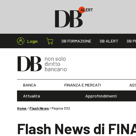
Cerca nel s
DB FORMAZIONE
DB ALERT
DB P
Login
BANCA
FINANZA E MERCATI
ASS
Attualità
Approfondimenti
Home
/
Flash News
/
Pagina 332
Flash News di FI