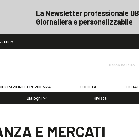
La Newsletter professionale DB
Giornaliera e personalizzabile
ito
REMIUM
Cerca nel sito
ICURAZIONI E PREVIDENZA
SOCIETÀ
FISCAL
Dialoghi
Rivista
Dialoghi di Diritto dell'Economia
Editoriali
Articoli
NANZA E MERCATI
Note