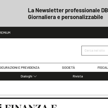
La Newsletter professionale DB
Giornaliera e personalizzabile
ito
REMIUM
Cerca nel sito
ICURAZIONI E PREVIDENZA
SOCIETÀ
FISCAL
Dialoghi
Rivista
Dialoghi di Diritto dell'Economia
Editoriali
Articoli
Note
i FINANZA E