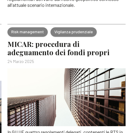
all'attuale scenario internazionale.
Risk management
Vigilanza prudenziale
MICAR: procedura di
adeguamento dei fondi propri
24 Marzo 2025
In GU UE quattro regolamenti delegati, contenenti le RTS in