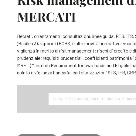
MERCATI
Decreti, orientamenti, consultazioni, linee guida, RTS, IT
(Basilea 3), rapporti (BCBS) e altre novità normative emanat
vigilanza in merito al risk management: rischi di credito e d
prudenziale; requisiti prudenziali, coefficienti patrimoniali b
MREL (Minimum Requirement for own funds and Eligible Liabili
quinto e vigilanza bancaria, cartolarizzazioni STS, IFR, CRR
Cerca in Risk management di finanza-e-merc