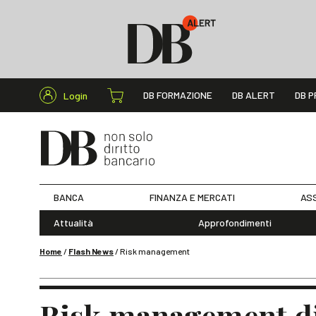
Cerca nel s
DB FORMAZIONE
DB ALERT
DB P
Login
BANCA
FINANZA E MERCATI
ASS
Attualità
Approfondimenti
Home
/
Flash News
/
Risk management
Risk management d