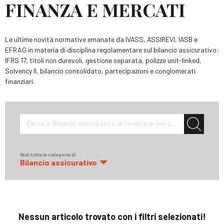
FINANZA E MERCATI
Le ultime novità normative emanate da IVASS, ASSIREVI, IASB e
EFRAG in materia di disciplina regolamentare sul bilancio assicurativo:
IFRS 17, titoli non durevoli, gestione separata, polizze unit-linked,
Solvency II, bilancio consolidato, partecipazioni e conglomerati
finanziari.
Cerca in Bilancio assicurativo di finanza-e-mercati
Vedi tutte le categorie di
Bilancio assicurativo
Nessun articolo trovato con i filtri selezionati!