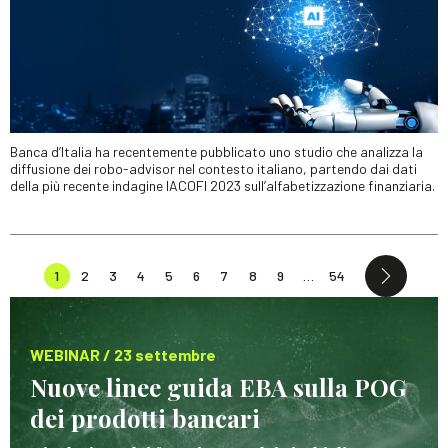
Banca d’Italia ha recentemente pubblicato uno studio che analizza la
diffusione dei robo-advisor nel contesto italiano, partendo dai dati
della più recente indagine IACOFI 2023 sull’alfabetizzazione finanziaria.
1
2
3
4
5
6
7
8
9
…
54
WEBINAR / 23 settembre
Nuove linee guida EBA sulla POG
dei prodotti bancari