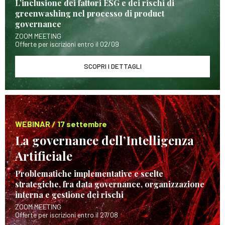
L’inclusione dei fattori ESG e dei rischi di
greenwashing nel processo di product
governance
ZOOM MEETING
Offerte per iscrizioni entro il 02/09
SCOPRI I DETTAGLI
WEBINAR / 17 settembre
La governance dell’Intelligenza
Artificiale
Problematiche implementative e scelte
strategiche, fra data governance, organizzazione
interna e gestione dei rischi
ZOOM MEETING
Offerte per iscrizioni entro il 27/08