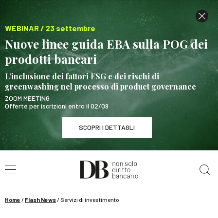
WEBINAR / 23 settembre
Nuove linee guida EBA sulla POG dei
prodotti bancari
L’inclusione dei fattori ESG e dei rischi di
greenwashing nel processo di product governance
ZOOM MEETING
Offerte per iscrizioni entro il 02/09
SCOPRI I DETTAGLI
Cerca nel sito
WEBINAR / 23 settembre
Nuove linee guida EBA sulla POG dei prodotti
bancari
Home
/
Flash News
/
Servizi di investimento
SCOPRI I DETTAGLI