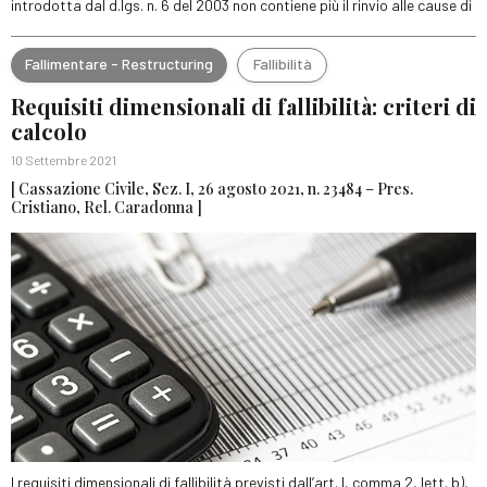
introdotta dal d.lgs. n. 6 del 2003 non contiene più il rinvio alle cause di
Fallimentare - Restructuring
Fallibilità
Requisiti dimensionali di fallibilità: criteri di
calcolo
10 Settembre 2021
[ Cassazione Civile, Sez. I, 26 agosto 2021, n. 23484 – Pres.
Cristiano, Rel. Caradonna ]
I requisiti dimensionali di fallibilità previsti dall’art. l, comma 2, lett. b),