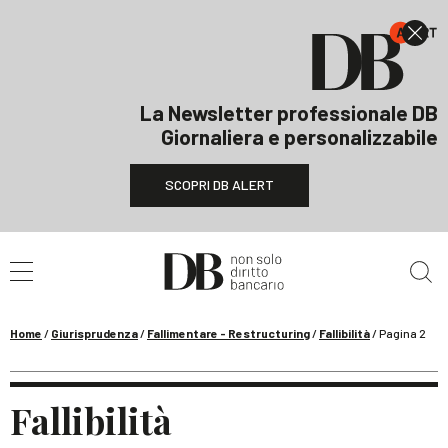
La Newsletter professionale DB
Giornaliera e personalizzabile
SCOPRI DB ALERT
Cerca nel sito
Home
/
Giurisprudenza
/
Fallimentare - Restructuring
/
Fallibilità
/
Pagina 2
Fallibilità