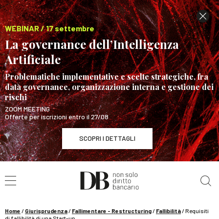
WEBINAR / 17 settembre
La governance dell’Intelligenza
Artificiale
Problematiche implementative e scelte strategiche, fra
data governance, organizzazione interna e gestione dei
rischi
ZOOM MEETING
Offerte per iscrizioni entro il 27/08
SCOPRI I DETTAGLI
Cerca nel sito
WEBINAR / 17 settembre
La governance dell’Intelligenza Artificiale
SCOPRI I DETTAGLI
Home
/
Giurisprudenza
/
Fallimentare - Restructuring
/
Fallibilità
/
Requisiti
di fallibilità di una Start-up