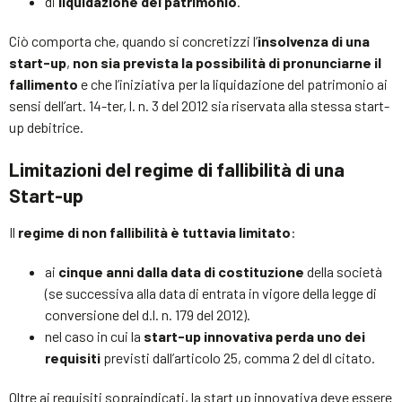
di
liquidazione del patrimonio
.
Ciò comporta che, quando si concretizzi l’
insolvenza di una
start-up
,
non sia prevista la possibilità di pronunciarne il
fallimento
e che l’iniziativa per la liquidazione del patrimonio ai
sensi dell’art. 14-ter, l. n. 3 del 2012 sia riservata alla stessa start-
up debitrice.
Limitazioni del regime di fallibilità di una
Start-up
Il
regime di non fallibilità è tuttavia limitato
:
ai
cinque anni dalla data di costituzione
della società
(se successiva alla data di entrata in vigore della legge di
conversione del d.l. n. 179 del 2012).
nel caso in cui la
start-up innovativa perda uno dei
requisiti
previsti dall’articolo 25, comma 2 del dl citato.
Oltre ai requisiti sopraindicati, la start up innovativa deve essere