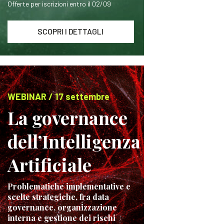
Offerte per iscrizioni entro il 02/09
SCOPRI I DETTAGLI
WEBINAR / 17 settembre
La governance
dell’Intelligenza
Artificiale
Problematiche implementative e
scelte strategiche, fra data
governance, organizzazione
interna e gestione dei rischi