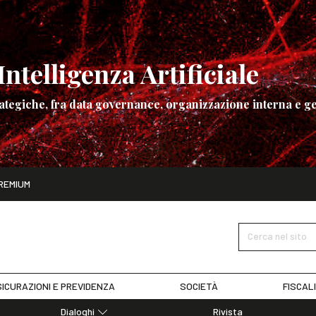
ntelligenza Artificiale
ategiche, fra data governance, organizzazione interna e ge
ito
REMIUM
ettembre
La governance dell’Intelligenza Artificiale
SCOPRI I DET
Cerca nel sito
ICURAZIONI E PREVIDENZA
SOCIETÀ
FISCAL
Dialoghi
Rivista