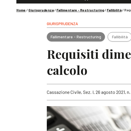
Home
/
Giurisprudenza
/
Fallimentare - Restructuring
/
Fallibilità
/
Requ
GIURISPRUDENZA
Fallimentare - Restructuring
Fallibilità
Requisiti dimen
calcolo
Cassazione Civile, Sez. I, 26 agosto 2021, n