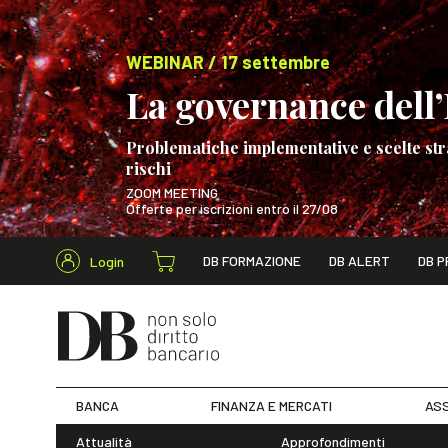
WEBINAR / 17 settembre
La governance dell’I
Problematiche implementative e scelte str
rischi
ZOOM MEETING
Offerte per iscrizioni entro il 27/08
Cerca nel s
DB FORMAZIONE
DB ALERT
DB P
Login
WEBINAR / 17 s
BANCA
FINANZA E MERCATI
ASS
Attualità
Approfondimenti