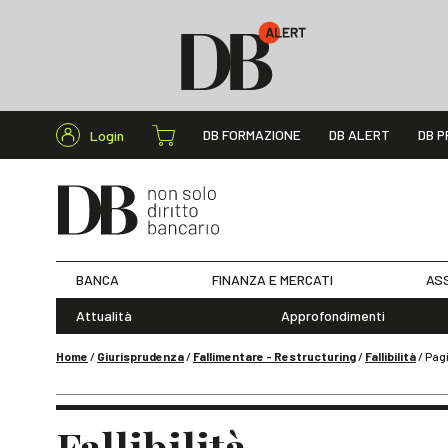
Cerca nel s
DB FORMAZIONE
DB ALERT
DB P
Login
BANCA
FINANZA E MERCATI
ASS
Attualità
Approfondimenti
Home
/
Giurisprudenza
/
Fallimentare - Restructuring
/
Fallibilità
/
Pag
Fallibilità