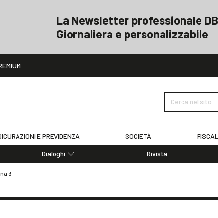
La Newsletter professionale DB
Giornaliera e personalizzabile
ito
REMIUM
Cerca nel sito
ICURAZIONI E PREVIDENZA
SOCIETÀ
FISCAL
Dialoghi
Rivista
Dialoghi di Diritto dell'Economia
ina 3
Editoriali
Articoli
Note