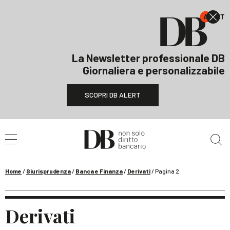
La Newsletter professionale DB
Giornaliera e personalizzabile
SCOPRI DB ALERT
Cerca nel sito
Home
/
Giurisprudenza
/
Banca e Finanza
/
Derivati
/
Pagina 2
Derivati