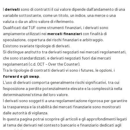
I
derivati
sono di contratti il cui valore dipende dall’andamento di una
variabile sottostante, come un titolo, un indice, una merce o una
valuta o da un altro valore di riferimento.
Qualificati dal TUF come strumenti finanziari, i derivati sono
ampiamente utilizzati nei
mercati finanziari
con finalità di
speculazione, copertura dei rischi finanziari e arbitraggio.
Esistono svariate tipologie di derivati.
Si distingue anzitutto tra derivati negoziati nei mercati regolamentati,
che sono standardizzati, e derivati negoziati fuori dai mercati
regolamentati (c.d. OCT – Over the Counter).
Tra le tipologie di contratti derivati vi sono i futures, le opzioni, i
forward e gli swap
.
L’uso di derivati comporta generalmente rischi significativi, tra cui
l’esposizione a perdite potenzialmente elevate e la complessità nella
determinazione/stima del loro valore.
I derivati sono soggetti a una regolamentazione rigorosa per garantire
la trasparenza e la stabilità dei mercati finanziarie sono monitorati
dalle autorità di vigilanza.
In questa pagina potrai scoprire gli articoli e gli approfondimenti legati
al tema dei derivati nel contesto bancario e finanziario dedicati agli