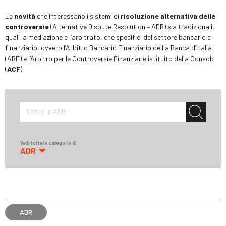
Le
novità
che interessano i sistemi di
risoluzione alternativa delle
controversie
(Alternative Dispute Resolution – ADR) sia tradizionali,
quali la mediazione e l’arbitrato, che specifici del settore bancario e
finanziario, ovvero l’Arbitro Bancario Finanziario dellla Banca d’Italia
(ABF) e l’Arbitro per le Controversie Finanziarie istituito della Consob
(
ACF
).
Cerca in ADR
Vedi tutte le categorie di
ADR
ADR