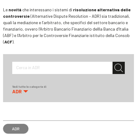
Le
novità
che interessano i sistemi di
risoluzione alternativa delle
controversie
(Alternative Dispute Resolution – ADR) sia tradizionali,
quali la mediazione e l’arbitrato, che specifici del settore bancario e
finanziario, ovvero l’Arbitro Bancario Finanziario dellla Banca d’Italia
(ABF) e l’Arbitro per le Controversie Finanziarie istituito della Consob
(
ACF
).
Cerca in ADR
Vedi tutte le categorie di
ADR
ADR