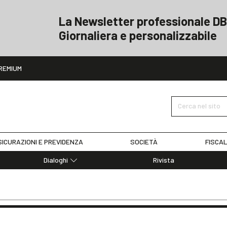
La Newsletter professionale DB
Giornaliera e personalizzabile
ito
REMIUM
Cerca nel sito
ICURAZIONI E PREVIDENZA
SOCIETÀ
FISCAL
Dialoghi
Rivista
Dialoghi di Diritto dell'Economia
Editoriali
Articoli
Note