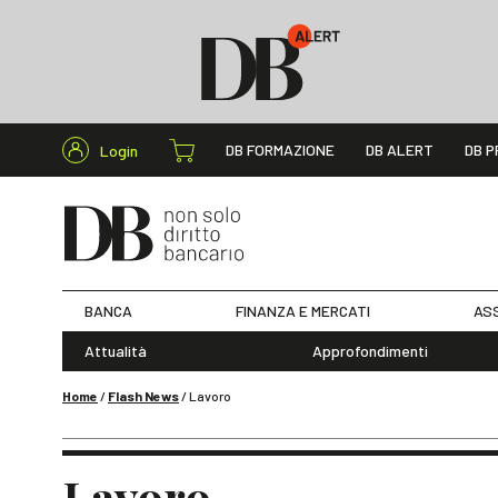
Cerca nel s
DB FORMAZIONE
DB ALERT
DB P
Login
BANCA
FINANZA E MERCATI
ASS
Attualità
Approfondimenti
Home
/
Flash News
/
Lavoro
Lavoro