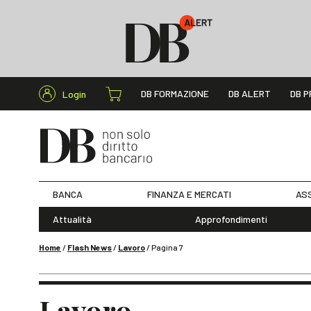
Cerca nel s
DB FORMAZIONE
DB ALERT
DB P
Login
BANCA
FINANZA E MERCATI
ASS
Attualità
Approfondimenti
Home
/
Flash News
/
Lavoro
/
Pagina 7
Lavoro