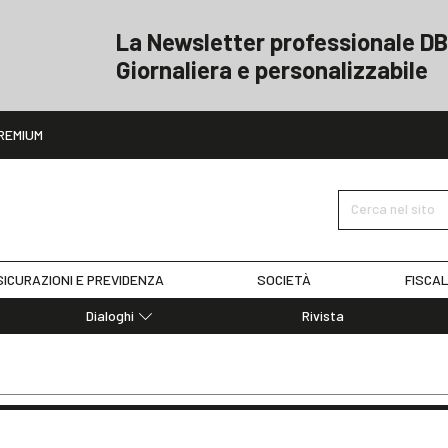
La Newsletter professionale DB
Giornaliera e personalizzabile
ito
REMIUM
Cerca nel sito
ICURAZIONI E PREVIDENZA
SOCIETÀ
FISCAL
Dialoghi
Rivista
Dialoghi di Diritto dell'Economia
Editoriali
Articoli
Note