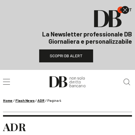
La Newsletter professionale DB
Giornaliera e personalizzabile
SCOPRI DB ALERT
Cerca nel sito
Home
/
Flash News
/
ADR
/
Pagina 4
ADR