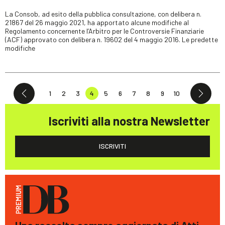
La Consob, ad esito della pubblica consultazione, con delibera n.
21867 del 26 maggio 2021, ha apportato alcune modifiche al
Regolamento concernente l’Arbitro per le Controversie Finanziarie
(ACF) approvato con delibera n. 19602 del 4 maggio 2016. Le predette
modifiche
1
2
3
4
5
6
7
8
9
10
Iscriviti alla nostra Newsletter
ISCRIVITI