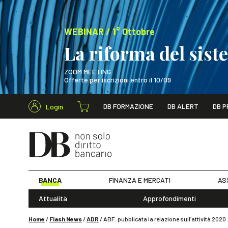
WEBINAR / 1° Ottobre
La riforma del sis
ZOOM MEETING
Offerte per iscrizioni entro il 10/09
Cerca nel s
DB FORMAZIONE
DB ALERT
DB P
Login
WEBINAR / 1° Ot
BANCA
FINANZA E MERCATI
AS
Attualità
Approfondimenti
Home
/
Flash News
/
ADR
/
ABF: pubblicata la relazione sull’attività 2020