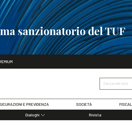
tema sanzionatorio del TUF
ito
REMIUM
tobre
La riforma del sistema sanzionatorio del TUF
SCOPRI I DET
Cerca nel sito
SICURAZIONI E PREVIDENZA
SOCIETÀ
FISCAL
Dialoghi
Rivista
Dialoghi di Diritto dell'Economia
Editoriali