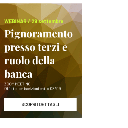
WEBINAR / 29 settembre
Pignoramento
presso terzi e
ruolo della
banca
ZOOM MEETING
Offerte per iscrizioni entro 08/09
SCOPRI I DETTAGLI