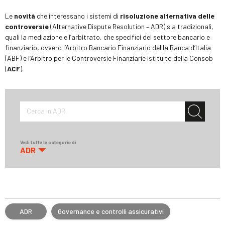
Le
novità
che interessano i sistemi di
risoluzione alternativa delle
controversie
(Alternative Dispute Resolution – ADR) sia tradizionali,
quali la mediazione e l’arbitrato, che specifici del settore bancario e
finanziario, ovvero l’Arbitro Bancario Finanziario dellla Banca d’Italia
(ABF) e l’Arbitro per le Controversie Finanziarie istituito della Consob
(
ACF
).
Cerca in ADR
Vedi tutte le categorie di
ADR
ADR
Governance e controlli assicurativi