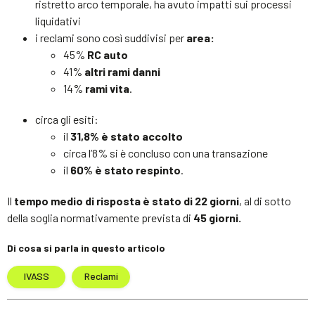
ristretto arco temporale, ha avuto impatti sui processi
liquidativi
i reclami sono così suddivisi per
area:
45%
RC auto
41%
altri rami danni
14%
rami vita
.
circa gli esiti:
il
31,8% è stato accolto
circa l’8% si è concluso con una transazione
il
60% è stato respinto
.
Il
tempo medio di risposta è stato di 22 giorni
, al di sotto
della soglia normativamente prevista di
45 giorni.
Di cosa si parla in questo articolo
IVASS
Reclami