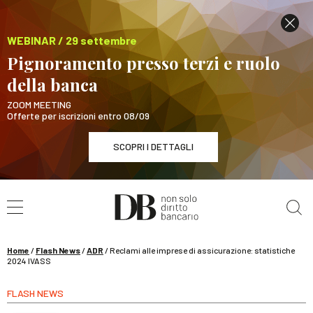
WEBINAR / 29 settembre
Pignoramento presso terzi e ruolo
della banca
ZOOM MEETING
Offerte per iscrizioni entro 08/09
SCOPRI I DETTAGLI
Cerca nel sito
WEBINAR / 29 settembre
Pignoramento presso terzi e ruolo della banca
SCOPRI I DETTAGLI
Home
/
Flash News
/
ADR
/
Reclami alle imprese di assicurazione: statistiche
2024 IVASS
FLASH NEWS