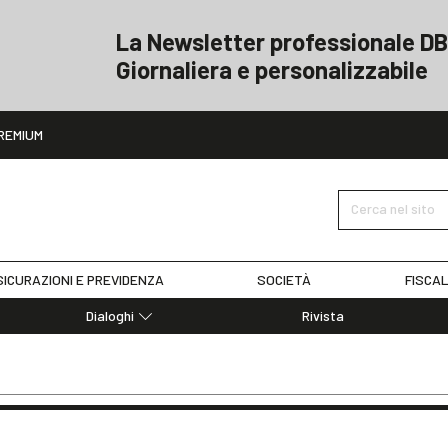
La Newsletter professionale DB
Giornaliera e personalizzabile
ito
REMIUM
Cerca nel sito
ICURAZIONI E PREVIDENZA
SOCIETÀ
FISCAL
Dialoghi
Rivista
Dialoghi di Diritto dell'Economia
Editoriali
Articoli
Note