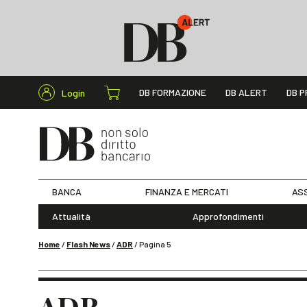
Cerca nel s
DB FORMAZIONE
DB ALERT
DB P
Login
BANCA
FINANZA E MERCATI
ASS
Attualità
Approfondimenti
Home
/
Flash News
/
ADR
/
Pagina 5
ADR