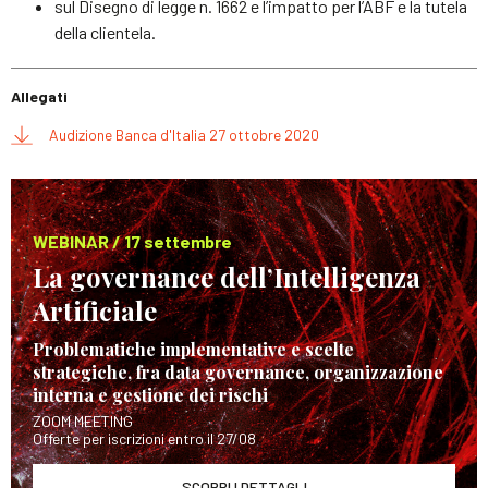
sul Disegno di legge n. 1662 e l’impatto per l’ABF e la tutela
della clientela.
Allegati
Audizione Banca d'Italia 27 ottobre 2020
WEBINAR / 17 settembre
La governance dell’Intelligenza
Artificiale
Problematiche implementative e scelte
strategiche, fra data governance, organizzazione
interna e gestione dei rischi
ZOOM MEETING
Offerte per iscrizioni entro il 27/08
SCOPRI I DETTAGLI