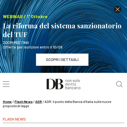
WEBINAR / 1° Ottobre
La riforma del sistema sanzionatorio
del TUF
ZOOM MEETING
Offerte per iscrizioni entro il 10/09
SCOPRI I DETTAGLI
Cerca nel sito
WEBINAR / 1° Ottobre
La riforma del sistema sanzionatorio del TUF
SCOPRI I DETTAGLI
Home
/
Flash News
/
ADR
/
ADR: il punto della Banca d’Italia sulle nuove
proposte di legge
FLASH NEWS