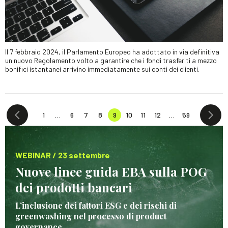
Il 7 febbraio 2024, il Parlamento Europeo ha adottato in via definitiva
un nuovo Regolamento volto a garantire che i fondi trasferiti a mezzo
bonifici istantanei arrivino immediatamente sui conti dei clienti.
1
…
6
7
8
9
10
11
12
…
59
WEBINAR / 23 settembre
Nuove linee guida EBA sulla POG
dei prodotti bancari
L’inclusione dei fattori ESG e dei rischi di
greenwashing nel processo di product
governance