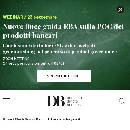
WEBINAR / 23 settembre
Nuove linee guida EBA sulla POG dei
prodotti bancari
L’inclusione dei fattori ESG e dei rischi di
greenwashing nel processo di product governance
ZOOM MEETING
Offerte per iscrizioni entro il 02/09
SCOPRI I DETTAGLI
Cerca nel sito
WEBINAR / 23 settembre
Nuove linee guida EBA sulla POG dei prodotti
bancari
Home
/
Flash News
/
Rapporti bancari
/
Pagina 9
SCOPRI I DETTAGLI