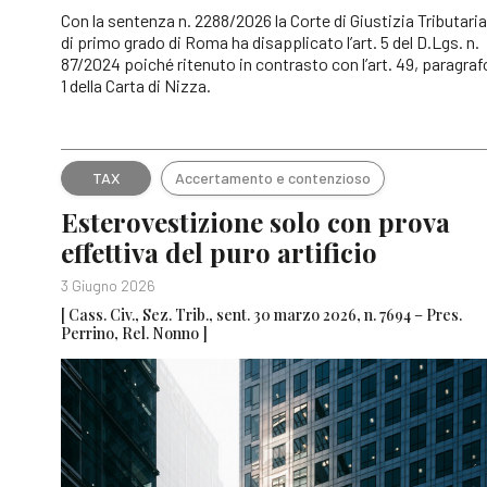
Con la sentenza n. 2288/2026 la Corte di Giustizia Tributaria
di primo grado di Roma ha disapplicato l’art. 5 del D.Lgs. n.
87/2024 poiché ritenuto in contrasto con l’art. 49, paragraf
1 della Carta di Nizza.
TAX
Accertamento e contenzioso
Esterovestizione solo con prova
effettiva del puro artificio
3 Giugno 2026
[ Cass. Civ., Sez. Trib., sent. 30 marzo 2026, n. 7694 – Pres.
Perrino, Rel. Nonno ]