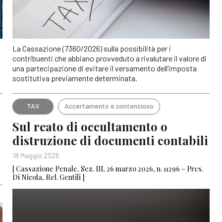
La Cassazione (7360/2026) sulla possibilità per i
contribuenti che abbiano provveduto a rivalutare il valore di
una partecipazione di evitare il versamento dell’imposta
sostitutiva previamente determinata.
TAX
Accertamento e contenzioso
Sul reato di occultamento o
distruzione di documenti contabili
18 Maggio 2026
[ Cassazione Penale, Sez. III, 26 marzo 2026, n. 11296 – Pres.
Di Nicola, Rel. Gentili ]
.