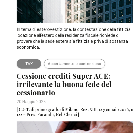
In tema di esterovestizione, la contestazione della fittizia
locazione all’estero della residenza fiscale richiede di
provare che la sede estera sia fittizia e priva di sostanza
economica.
TAX
Accertamento e contenzioso
Cessione crediti Super ACE:
irrilevante la buona fede del
cessionario
20 Maggio 2026
[ C.G.T. di primo grado di Milano, Sez. XIII, 12 gennaio 2026, n
122 – Pres. Faranda, Rel. Clerici ]