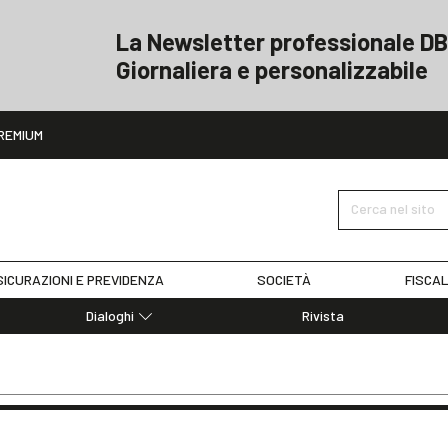
La Newsletter professionale DB
Giornaliera e personalizzabile
ito
REMIUM
Cerca nel sito
ICURAZIONI E PREVIDENZA
SOCIETÀ
FISCAL
Dialoghi
Rivista
Dialoghi di Diritto dell'Economia
Editoriali
Articoli
Note