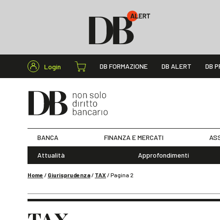
Cerca nel s
DB FORMAZIONE
DB ALERT
DB P
Login
BANCA
FINANZA E MERCATI
ASS
Attualità
Approfondimenti
Home
/
Giurisprudenza
/
TAX
/
Pagina 2
TAX