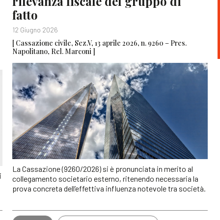
rilevanza fiscale del gruppo di
fatto
12 Giugno 2026
[ Cassazione civile, Sez.V, 13 aprile 2026, n. 9260 – Pres.
Napolitano, Rel. Marconi ]
La Cassazione (9260/2026) si è pronunciata in merito al
i
collegamento societario esterno, ritenendo necessaria la
prova concreta dell’effettiva influenza notevole tra società.