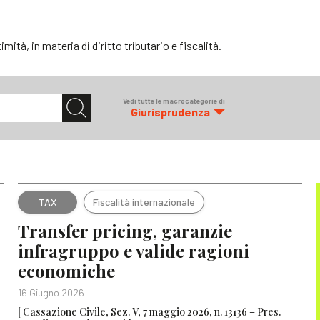
timità, in materia di diritto tributario e fiscalità.
Vedi tutte le macrocategorie di
Giurisprudenza
TAX
Fiscalità internazionale
Transfer pricing, garanzie
infragruppo e valide ragioni
economiche
16 Giugno 2026
[ Cassazione Civile, Sez. V, 7 maggio 2026, n. 13136 – Pres.