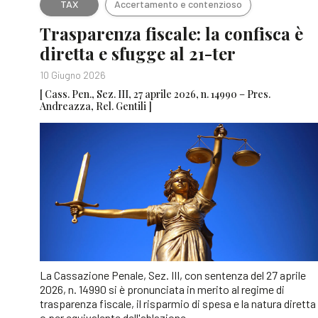
TAX
Accertamento e contenzioso
Trasparenza fiscale: la confisca è
diretta e sfugge al 21-ter
10 Giugno 2026
[ Cass. Pen., Sez. III, 27 aprile 2026, n. 14990 – Pres.
Andreazza, Rel. Gentili ]
La Cassazione Penale, Sez. III, con sentenza del 27 aprile
2026, n. 14990 si è pronunciata in merito al regime di
trasparenza fiscale, il risparmio di spesa e la natura diretta
o per equivalente dell'ablazione.