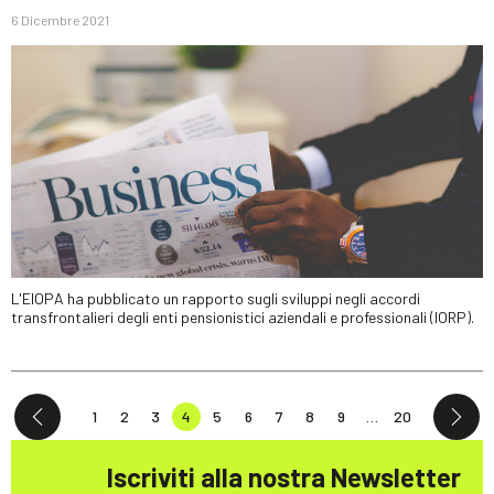
6 Dicembre 2021
L'EIOPA ha pubblicato un rapporto sugli sviluppi negli accordi
transfrontalieri degli enti pensionistici aziendali e professionali (IORP).
1
2
3
4
5
6
7
8
9
…
20
Iscriviti alla nostra Newsletter