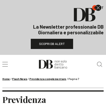
La Newsletter professionale DB
Giornaliera e personalizzabile
SCOPRI DB ALERT
Cerca nel sito
Home
/
Flash News
/
Previdenza complementare
/
Pagina 7
Previdenza