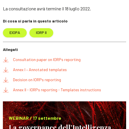
La consultazione avrà termine il 18 luglio 2022.
Di cosa si parla in questo articolo
EIOPA
IORP II
Allegati
Consultation paper on IORPs reporting
Annex I – Annotated templates
Decision on IORPs reporting
Annex II - IORPs reporting - Templates instructions
WEBINAR / 17 settembre
La governance dell’Intelligenza