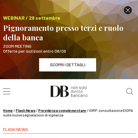
WEBINAR / 29 settembre
Pignoramento presso terzi e ruolo
della banca
ZOOM MEETING
Offerte per iscrizioni entro 08/09
SCOPRI I DETTAGLI
Cerca nel sito
WEBINAR / 29 settembre
Pignoramento presso terzi e ruolo della banca
SCOPRI I DETTAGLI
Home
/
Flash News
/
Previdenza complementare
/
IORP: consultazione EIOPA
sulle nuove segnalazioni di vigilanza
FLASH NEWS