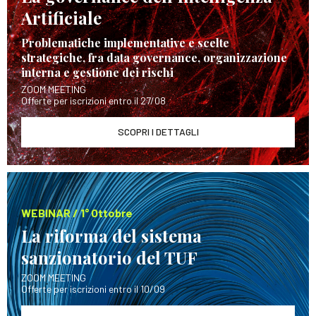
Artificiale
Problematiche implementative e scelte
strategiche, fra data governance, organizzazione
interna e gestione dei rischi
ZOOM MEETING
Offerte per iscrizioni entro il 27/08
SCOPRI I DETTAGLI
WEBINAR / 1° Ottobre
La riforma del sistema
sanzionatorio del TUF
ZOOM MEETING
Offerte per iscrizioni entro il 10/09