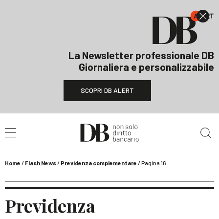
La Newsletter professionale DB
Giornaliera e personalizzabile
SCOPRI DB ALERT
Cerca nel sito
Home
/
Flash News
/
Previdenza complementare
/
Pagina 16
Previdenza