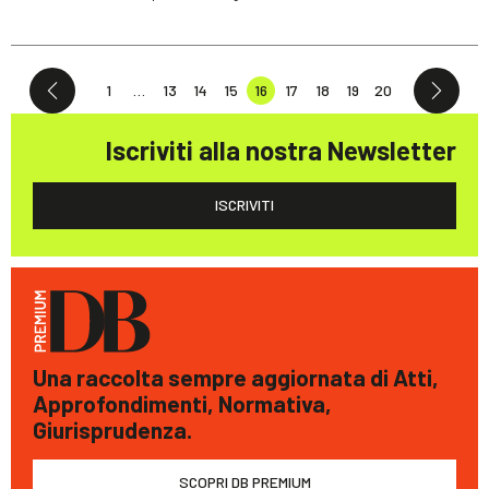
1
…
13
14
15
16
17
18
19
20
Iscriviti alla nostra Newsletter
ISCRIVITI
Una raccolta sempre aggiornata di Atti,
Approfondimenti, Normativa,
Giurisprudenza.
SCOPRI DB PREMIUM