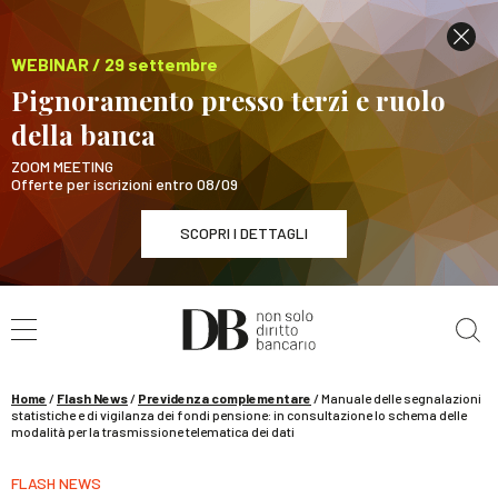
WEBINAR / 29 settembre
Pignoramento presso terzi e ruolo
della banca
ZOOM MEETING
Offerte per iscrizioni entro 08/09
SCOPRI I DETTAGLI
Cerca nel sito
WEBINAR / 29 settembre
Pignoramento presso terzi e ruolo della banca
SCOPRI I DETTAGLI
Home
/
Flash News
/
Previdenza complementare
/
Manuale delle segnalazioni
statistiche e di vigilanza dei fondi pensione: in consultazione lo schema delle
modalità per la trasmissione telematica dei dati
FLASH NEWS