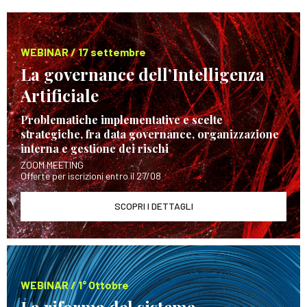
WEBINAR / 17 settembre
La governance dell’Intelligenza
Artificiale
Problematiche implementative e scelte
strategiche, fra data governance, organizzazione
interna e gestione dei rischi
ZOOM MEETING
Offerte per iscrizioni entro il 27/08
SCOPRI I DETTAGLI
WEBINAR / 1° Ottobre