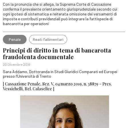
Con la pronuncia che si allega, la Suprema Corte di Cassazione
conferma il prevalente orientamento giurisprudenziale secondo cui
ogni ipotesi di sistematica e reiterata omissione dei versamenti di
imposte e contributi previdenziali può integrare la fattispecie di
bancarotta per operazioni
Penale
Reati fallimentari
Principi di diritto in tema di bancarotta
fraudolenta documentale
20 Dicembre 2019
Sara Addamo, Dottoranda in Studi Giuridici Comparati ed Europei
presso l’Università di Trento
[ Cassazione Penale, Sez. V, 04 marzo 2019, n. 38879 – Pres.
Vessichelli, Rel. Calaselice ]