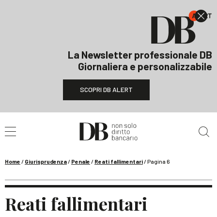
La Newsletter professionale DB
Giornaliera e personalizzabile
SCOPRI DB ALERT
Cerca nel sito
Home
/
Giurisprudenza
/
Penale
/
Reati fallimentari
/
Pagina 6
Reati fallimentari