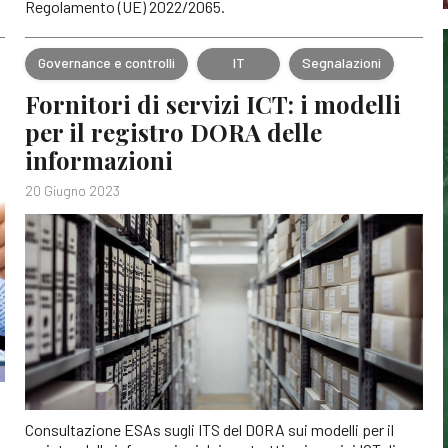
Regolamento (UE) 2022/2065.
Governance e controlli
IT
Segnalazioni
Fornitori di servizi ICT: i modelli
per il registro DORA delle
informazioni
20 Giugno 2023
Consultazione ESAs sugli ITS del DORA sui modelli per il