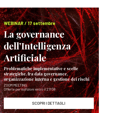
WEBINAR / 17 settembre
La governance
dell’Intelligenza
Artificiale
Problematiche implementative e scelte
strategiche, fra data governance,
organizzazione interna e gestione dei rischi
ZOOM MEETING
Offerte per iscrizioni entro il 27/08
SCOPRI I DETTAGLI