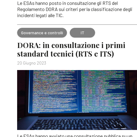
Le ESAs hanno posto in consultazione gli RTS del
Regolamento DORA sui criteri per la classificazione degli
incidenti legati alle TIC.
Governance e controlli
IT
DORA: in consultazione i primi
standard tecnici (RTS e ITS)
20 Giugno 2023
Le ESAs hanno avviato una consultazione pubblica su un