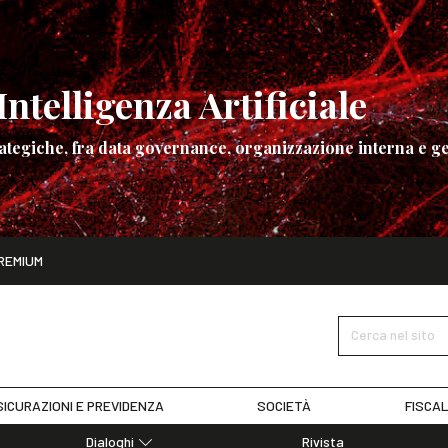
ntelligenza Artificiale
ategiche, fra data governance, organizzazione interna e ge
ito
REMIUM
ettembre
La governance dell’Intelligenza Artificiale
SCOPRI I DET
Cerca nel sito
ICURAZIONI E PREVIDENZA
SOCIETÀ
FISCAL
Dialoghi
Rivista