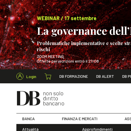
WEBINAR / 17 settembre
La governance dell’I
Problematiche implementative e scelte str
rischi
ZOOM MEETING
Offerte per iscrizioni entro il 27/08
Cerca nel s
DB FORMAZIONE
DB ALERT
DB P
Login
WEBINAR / 17 s
BANCA
FINANZA E MERCATI
ASS
Attualità
Approfondimenti