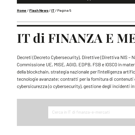
Home
/
Flash News
/
IT
/
Pagina 5
IT di FINANZA E M
Decreti (Decreto Cybersecurity), Direttive (Direttiva NIS 
Commissione UE, MISE, AGID, EDPB, FSB e IOSCO in materia di
della blockchain, strategia nazionale per l’intelligenza artif
tecnologie avanzate; contratti per la fornitura di contenuti di
cybersicurezza (o cybersecurity), gestione degli incidenti i
Cerca in IT di finanza-e-mercati