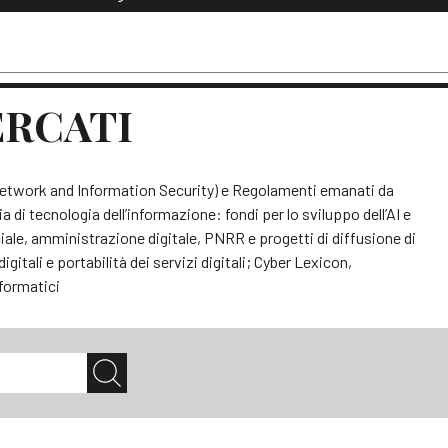
Dialoghi di Diritto dell'Economia
Editoriali
Articoli
Note
ERCATI
– Network and Information Security) e Regolamenti emanati da
 tecnologia dell’informazione: fondi per lo sviluppo dell’AI e
iciale, amministrazione digitale, PNRR e progetti di diffusione di
gitali e portabilità dei servizi digitali; Cyber Lexicon,
nformatici