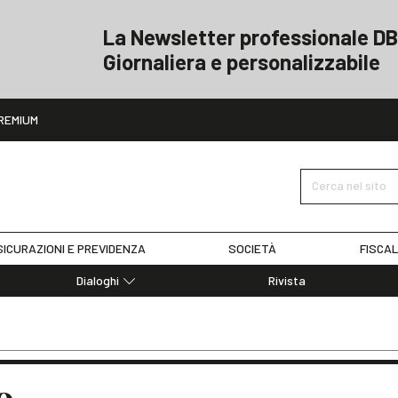
La Newsletter professionale DB
Giornaliera e personalizzabile
ito
REMIUM
Cerca nel sito
ICURAZIONI E PREVIDENZA
SOCIETÀ
FISCAL
Dialoghi
Rivista
Dialoghi di Diritto dell'Economia
Editoriali
Articoli
Note
o