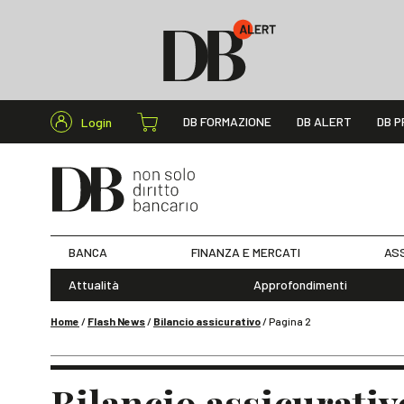
Cerca nel s
DB FORMAZIONE
DB ALERT
DB P
Login
BANCA
FINANZA E MERCATI
ASS
Attualità
Approfondimenti
Home
/
Flash News
/
Bilancio assicurativo
/
Pagina 2
Bilancio assicurativ