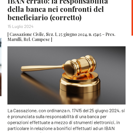
IBAN errato: la responsabilità
della banca nei confronti del
beneficiario (corretto)
15 Luglio 2024
[ Cassazione Civile, Sez. I, 25 giugno 2024, n. 17415 – Pres.
Marulli, Rel. Campese ]
La Cassazione, con ordinanza n. 17415 del 25 giugno 2024, si
è pronunciata sulla responsabilità di una banca per
operazioni effettuate a mezzo di strumenti elettronici, in
particolare in relazione a bonifici effettuati ad un IBAN