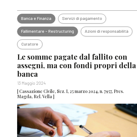
Banca e Finanza
Servizi di pagamento
Fallimentare - Restructuring
Azioni di responsabilità
Curatore
Le somme pagate dal fallito con
assegni, ma con fondi propri della
banca
13 Maggio 2024
[ Cassazione Civile, Sez. I, 25 marzo 2024, n. 7957, Pres.
Magda, Rel. Vella ]