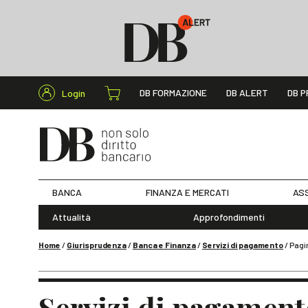
Cerca nel s
DB FORMAZIONE
DB ALERT
DB P
Login
BANCA
FINANZA E MERCATI
ASS
Attualità
Approfondimenti
Home
/
Giurisprudenza
/
Banca e Finanza
/
Servizi di pagamento
/
Pagi
Servizi di pagament