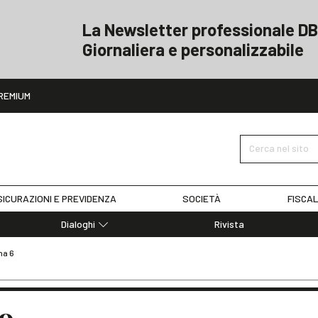
La Newsletter professionale DB
Giornaliera e personalizzabile
ito
REMIUM
Cerca nel sito
ICURAZIONI E PREVIDENZA
SOCIETÀ
FISCAL
Dialoghi
Rivista
Dialoghi di Diritto dell'Economia
na 6
Editoriali
Articoli
Note
o