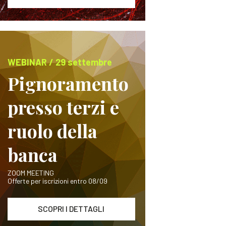
WEBINAR / 29 settembre
Pignoramento
presso terzi e
ruolo della
banca
ZOOM MEETING
Offerte per iscrizioni entro 08/09
SCOPRI I DETTAGLI