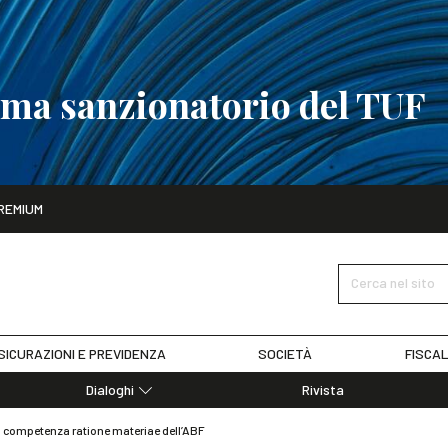
tema sanzionatorio del TUF
ito
REMIUM
tobre
La riforma del sistema sanzionatorio del TUF
SCOPRI I DET
Cerca nel sito
SICURAZIONI E PREVIDENZA
SOCIETÀ
FISCAL
Dialoghi
Rivista
Dialoghi di Diritto dell'Economia
a competenza ratione materiae dell’ABF
Editoriali