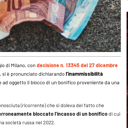
gio di Milano, con
decisione n. 13345 del 27 dicembre
), si è pronunciato
dichiarando
l’inammissibilità
e ad oggetto il blocco di un bonifico proveniente da una
onosciuta (ricorrente) che si doleva del fatto che
erroneamente bloccato l’incasso di un bonifico
di cui
na società russa nel 2022.