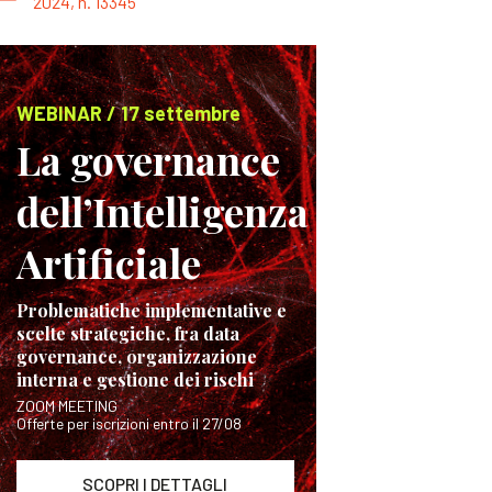
2024, n. 13345
WEBINAR / 17 settembre
La governance
dell’Intelligenza
Artificiale
Problematiche implementative e
scelte strategiche, fra data
governance, organizzazione
interna e gestione dei rischi
ZOOM MEETING
Offerte per iscrizioni entro il 27/08
SCOPRI I DETTAGLI