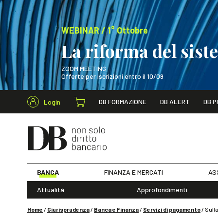
WEBINAR / 1° Ottobre
La riforma del sis
ZOOM MEETING
Offerte per iscrizioni entro il 10/09
Cerca nel s
DB FORMAZIONE
DB ALERT
DB P
Login
WEBINAR / 1° Ot
BANCA
FINANZA E MERCATI
AS
Attualità
Approfondimenti
Home
/
Giurisprudenza
/
Banca e Finanza
/
Servizi di pagamento
/
Sull