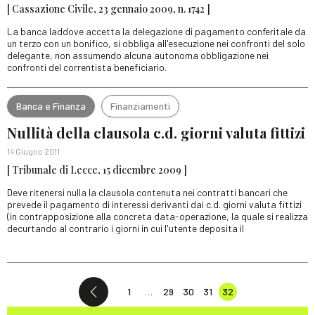
[ Cassazione Civile, 23 gennaio 2009, n. 1742 ]
La banca laddove accetta la delegazione di pagamento conferitale da
un terzo con un bonifico, si obbliga all'esecuzione nei confronti del solo
delegante, non assumendo alcuna autonoma obbligazione nei
confronti del correntista beneficiario.
Banca e Finanza
Finanziamenti
Nullità della clausola c.d. giorni valuta fittizi
14 Giugno 2011
[ Tribunale di Lecce, 15 dicembre 2009 ]
Deve ritenersi nulla la clausola contenuta nei contratti bancari che
prevede il pagamento di interessi derivanti dai c.d. giorni valuta fittizi
(in contrapposizione alla concreta data-operazione, la quale si realizza
decurtando al contrario i giorni in cui l'utente deposita il
1
…
29
30
31
32