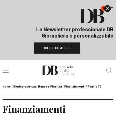
La Newsletter professionale DB
Giornaliera e personalizzabile
SCOPRI DB ALERT
Cerca nel sito
Home
/
Giurisprudenza
/
Banca e Finanza
/
Finanziamenti
/
Pagina 32
Finanziamenti