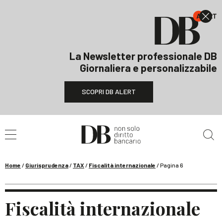
La Newsletter professionale DB
Giornaliera e personalizzabile
SCOPRI DB ALERT
Cerca nel sito
Home
/
Giurisprudenza
/
TAX
/
Fiscalità internazionale
/
Pagina 6
Fiscalità internazionale