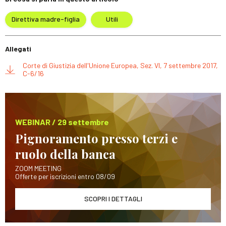
Direttiva madre-figlia
Utili
Allegati
Corte di Giustizia dell'Unione Europea, Sez. VI, 7 settembre 2017,
C-6/16
WEBINAR / 29 settembre
Pignoramento presso terzi e
ruolo della banca
ZOOM MEETING
Offerte per iscrizioni entro 08/09
SCOPRI I DETTAGLI