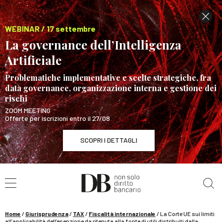
WEBINAR / 17 settembre
La governance dell’Intelligenza
Artificiale
Problematiche implementative e scelte strategiche, fra
data governance, organizzazione interna e gestione dei
rischi
ZOOM MEETING
Offerte per iscrizioni entro il 27/08
SCOPRI I DETTAGLI
Cerca nel sito
WEBINAR / 17 settembre
La governance dell’Intelligenza Artificiale
SCOPRI I DETTAGLI
Home
/
Giurisprudenza
/
TAX
/
Fiscalità internazionale
/
La Corte UE sui limiti
all’applicabilità dell’esenzione da ritenuta alla fonte di utili distribuiti dalla