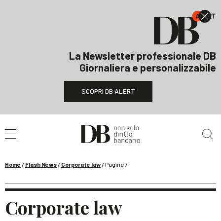
La Newsletter professionale DB
Giornaliera e personalizzabile
SCOPRI DB ALERT
Cerca nel sito
Home
/
Flash News
/
Corporate law
/
Pagina 7
Corporate law