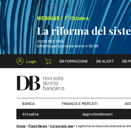
WEBINAR / 1° Ottobre
La riforma del sis
ZOOM MEETING
Offerte per iscrizioni entro il 10/09
Cerca nel s
DB FORMAZIONE
DB ALERT
DB P
Login
WEBINAR / 1° Ot
BANCA
FINANZA E MERCATI
ASS
Attualità
Approfondimenti
Home
/
Flash News
/
Corporate law
/
Legittima la clausola statutaria che