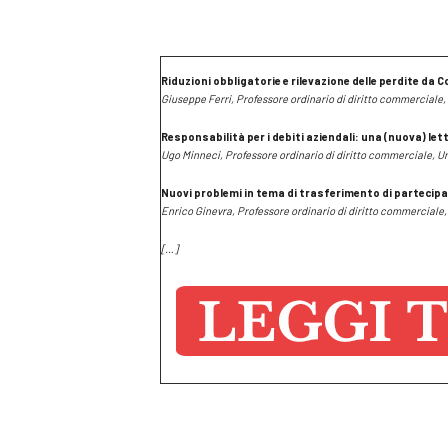
Riduzioni obbligatorie e rilevazione delle perdite da C
Giuseppe Ferri,
Professore ordinario di diritto commerciale,
Responsabilità per i debiti aziendali: una (nuova) lett
Ugo Minneci, Professore ordinario di diritto commerciale, Un
Nuovi problemi in tema di trasferimento di partecipaz
Enrico Ginevra, Professore ordinario di diritto commerciale
[…]