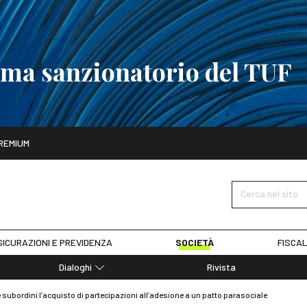
tema sanzionatorio del TUF
ito
REMIUM
tobre
La riforma del sistema sanzionatorio del TUF
SCOPRI I DET
Cerca nel sito
ICURAZIONI E PREVIDENZA
SOCIETÀ
FISCAL
Dialoghi
Rivista
Dialoghi di Diritto dell'Economia
 subordini l’acquisto di partecipazioni all’adesione a un patto parasociale
Editoriali