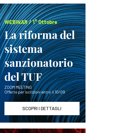
WEBINAR / 1° Ottobre
La riforma del
sistema
sanzionatorio
del TUF
ZOOM MEETING
Offerte per iscrizioni entro il 10/09
SCOPRI I DETTAGLI