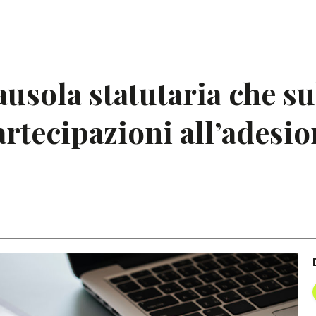
Articoli
Note
lausola statutaria che s
artecipazioni all’adesio