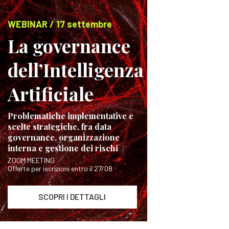
WEBINAR / 17 settembre
La governance
dell’Intelligenza
Artificiale
Problematiche implementative e
scelte strategiche, fra data
governance, organizzazione
interna e gestione dei rischi
ZOOM MEETING
Offerte per iscrizioni entro il 27/08
SCOPRI I DETTAGLI