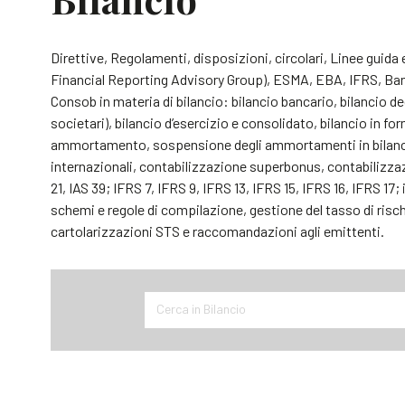
Direttive, Regolamenti, disposizioni, circolari, Linee gui
Financial Reporting Advisory Group), ESMA, EBA, IFRS, Banc
Consob in materia di bilancio: bilancio bancario, bilancio deg
societari), bilancio d’esercizio e consolidato, bilancio in 
ammortamento, sospensione degli ammortamenti in bilancio;
internazionali, contabilizzazione superbonus, contabilizzazi
21, IAS 39; IFRS 7, IFRS 9, IFRS 13, IFRS 15, IFRS 16, IFRS 17
schemi e regole di compilazione, gestione del tasso di risch
cartolarizzazioni STS e raccomandazioni agli emittenti.
Cerca in Bilancio