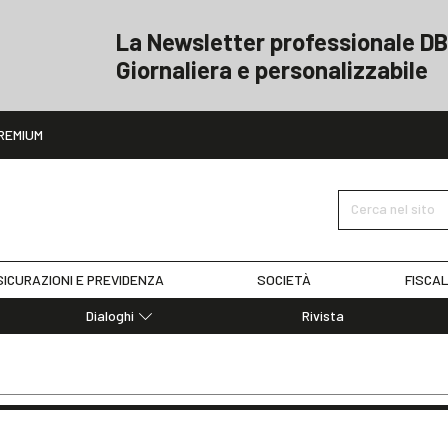
La Newsletter professionale DB
Giornaliera e personalizzabile
ito
REMIUM
Cerca nel sito
ICURAZIONI E PREVIDENZA
SOCIETÀ
FISCAL
Dialoghi
Rivista
Dialoghi di Diritto dell'Economia
Editoriali
Articoli
Note