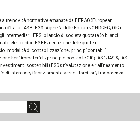
da e altre novità normative emanate da EFRAG (European
a d’Italia, IASB, RGS, Agenzia delle Entrate, CNDCEC, OIC e
li intermediari IFRS, bilancio di società quotate (o bilanci
formato elettronico ESEF; deduzione delle quote di
 modalità di contabilizzazione, principi contabili
one beni immateriali, principio contabile OIC; IAS 1, IAS 8, IAS
; investimenti sostenibili (ESG); rivalutazione e riallineamento,
io di interesse, finanziamento verso i fornitori, trasparenza,