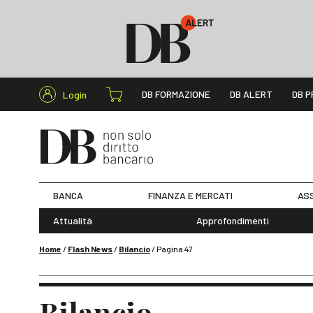
Cerca nel s
DB FORMAZIONE
DB ALERT
DB P
Login
BANCA
FINANZA E MERCATI
ASS
Attualità
Approfondimenti
Home
/
Flash News
/
Bilancio
/
Pagina 47
Bilancio