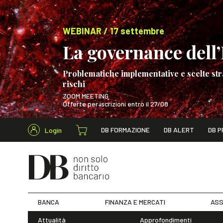
WEBINAR / 17 settembre
La governance dell’I
Problematiche implementative e scelte str
rischi
ZOOM MEETING
Offerte per iscrizioni entro il 27/08
Cerca nel s
DB FORMAZIONE
DB ALERT
DB P
Login
WEBINAR / 17 s
BANCA
FINANZA E MERCATI
ASS
Attualità
Approfondimenti