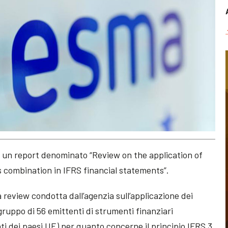
o un report denominato “Review on the application of
 combination in IFRS financial statements”.
a review condotta dall’agenzia sull’applicazione dei
 gruppo di 56 emittenti di strumenti finanziari
enti dei paesi UE) per quanto concerne il principio IFRS 3