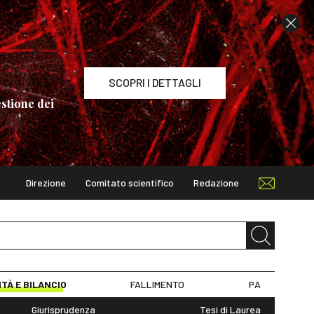
SCOPRI I DETTAGLI
stione dei
Direzione
Comitato scientifico
Redazione
TAGLI
ITÀ E BILANCIO
FALLIMENTO
PA
Giurisprudenza
Tesi di Laurea