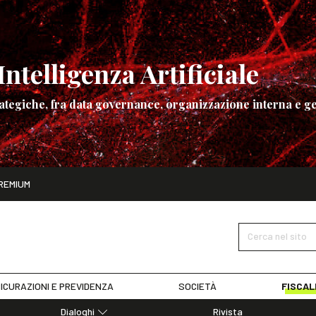
ntelligenza Artificiale
ategiche, fra data governance, organizzazione interna e ge
ito
REMIUM
ettembre
La governance dell’Intelligenza Artificiale
SCOPRI I DET
Cerca nel sito
ICURAZIONI E PREVIDENZA
SOCIETÀ
FISCAL
Dialoghi
Rivista