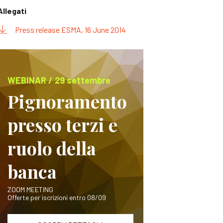
Allegati
Press release ESMA, 16 June 2014
WEBINAR / 29 settembre
Pignoramento
presso terzi e
ruolo della
banca
ZOOM MEETING
Offerte per iscrizioni entro 08/09