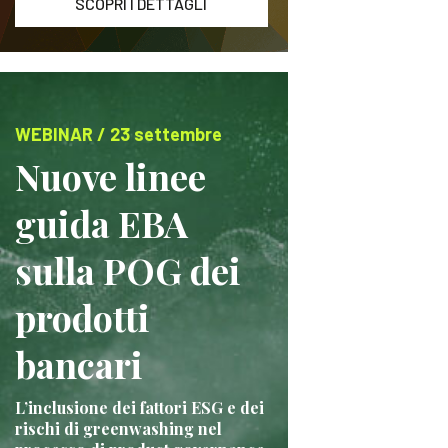
SCOPRI I DETTAGLI
WEBINAR / 23 settembre
Nuove linee
guida EBA
sulla POG dei
prodotti
bancari
L’inclusione dei fattori ESG e dei
rischi di greenwashing nel