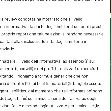
a review condotta ha mostrato che a livello
a informativa da parte degli emittenti sui punti presi
l proprio report che talune azioni si rendono necessarie
ualità della disclosure fornita dagli emittenti in
anziarie.
nalzare il livello dell’informativa, ad esempio (i) sul
mento (goodwill) e dei profitti realizzati da acquisti
evitando il richiamo a formule generiche che non
ia dell’ente; (ii) sui beni immateriali (intangible assets)
ngent liabilities) dal momento che tali informazioni sono
ttagliati; (iii) sulla misurazione del fair value degli
ioni fatte e metodologie utilizzate per i calcoli, e (iv)