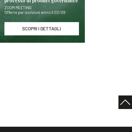
processo di product governance
ZOOM MEETING
Offerte per iscrizioni entro il 02/09
SCOPRI I DETTAGLI