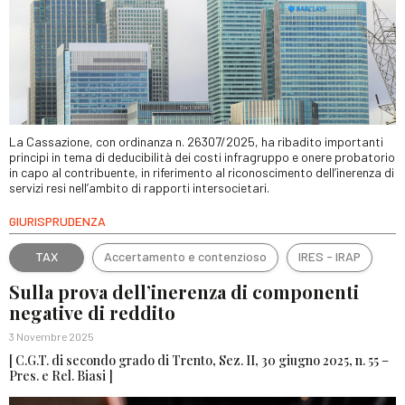
La Cassazione, con ordinanza n. 26307/2025, ha ribadito importanti
principi in tema di deducibilità dei costi infragruppo e onere probatorio
in capo al contribuente, in riferimento al riconoscimento dell’inerenza di
servizi resi nell’ambito di rapporti intersocietari.
GIURISPRUDENZA
TAX
Accertamento e contenzioso
IRES - IRAP
Sulla prova dell’inerenza di componenti
negative di reddito
3 Novembre 2025
[ C.G.T. di secondo grado di Trento, Sez. II, 30 giugno 2025, n. 55 –
Pres. e Rel. Biasi ]